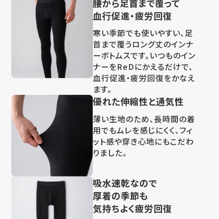
腰から足首まで覆って
血行促進・疲労回復
寒い季節でも使いやすい、足
首まで覆うロング丈のインナ
ーボトムスです。いつものイン
ナーをReDにかえるだけで、
血行促進・疲労回復をかなえ
ます。
優れた伸縮性と通気性
薄い生地のため、長時間の着
用でもムレを感じにくく、フィ
ット感や穿き心地にもこだわ
りました。
吸水速乾なので
厚着の季節も
気持ちよく疲労回復