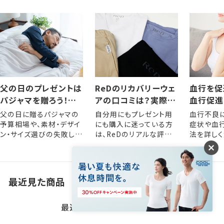
父の日のプレゼントは
ReDのリカバリーウェ
血行を促
パジャマを贈ろう！選
アの口コミは？実際に
血行促進
び方やおすすめアイテ
着用した人の評判・レ
きるメリ
父の日に贈るパジャマの
自分用にもプレゼント用
血行不良
ム
ビュー
な方法
予算相場や、素材・デザイ
にも購入に迷っている方
症状や血
ン・サイズ選びの失敗しな
は、ReDのリアルな評判
法を詳しく
いポイントを解説します。
をぜひ参考にしてくださ
い。
最近見た商品
最近見た商品がありません。