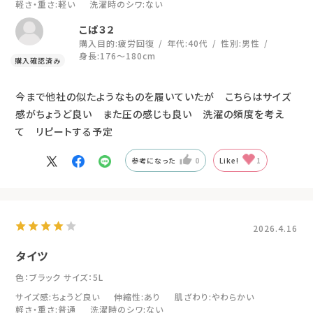
軽さ・重さ
:軽い
洗濯時のシワ
:ない
こば３２
購入目的:
疲労回復
年代:
40代
性別:
男性
身長:
176～180cm
今まで他社の似たようなものを履いていたが こちらはサイズ
感がちょうど良い また圧の感じも良い 洗濯の頻度を考え
て リピートする予定
参考になった
0
Like!
1
2026.4.16
タイツ
色：ブラック
サイズ：5L
サイズ感
:ちょうど良い
伸縮性
:あり
肌ざわり
:やわらかい
軽さ・重さ
:普通
洗濯時のシワ
:ない