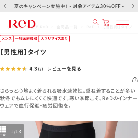
夏のキャンペーン実施中！ - 対象アイテム30％OFF -
リカバリーウェア ReD
全商品一覧
ReD
【男性用】タイツ
メンズ
一般医療機器
大きいサイズあり
【男性用】タイツ
4.3
レビューを見る
（3）
さらっと心地よく着られる吸水速乾性。重ね着することが多い
秋冬でもムレにくくて快適です。寒い季節こそ、ReDのインナー
ウェアで血行促進・疲労回復を。
1
/
13
一覧