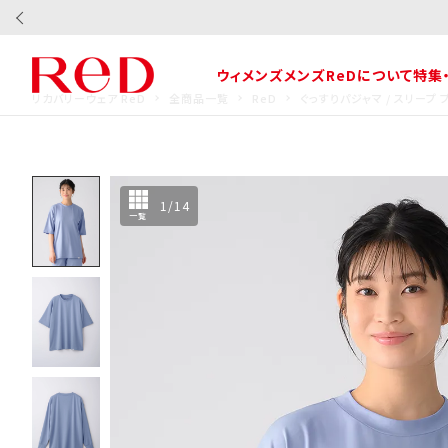
ウィメンズ
メンズ
ReDについて
特集
リカバリーウェア ReD
全商品一覧
ReD
ぐっすりパジャマ / スリープ
1
/
14
一覧