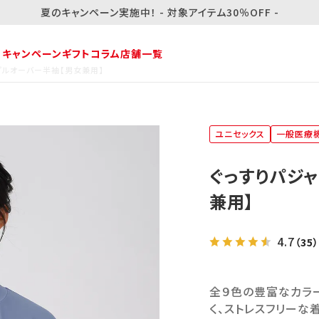
夏のキャンペーン実施中！ - 対象アイテム30％OFF -
・キャンペーン
ギフト
コラム
店舗一覧
 プルオーバー半袖【男女兼用】
ユニセックス
一般医療
ぐっすりパジャ
兼用】
4.7
（35）
全９色の豊富なカラー
く、ストレスフリーな