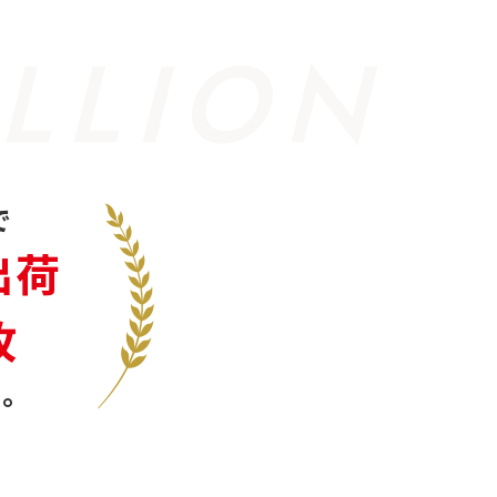
LLION
で
出荷
枚
。