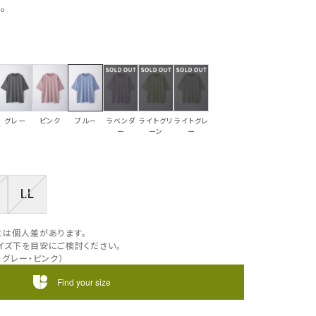
。
グレー
ピンク
ブルー
ラベンダ
ライトグリ
ライトグレ
ー
ーン
ー
LL
には個人差があります。
イズ下を目安にご検討ください。
・グレー・ピンク）
Find your size