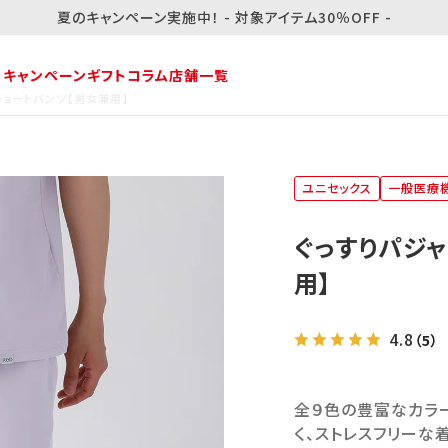
夏のキャンペーン実施中！ - 対象アイテム30％OFF -
・キャンペーン
ギフト
コラム
店舗一覧
 ショートパンツ【男女兼用】
ユニセックス
一般医療
ぐっすりパジャ
用】
4.8
（5）
全９色の豊富なカラー
く、ストレスフリーな