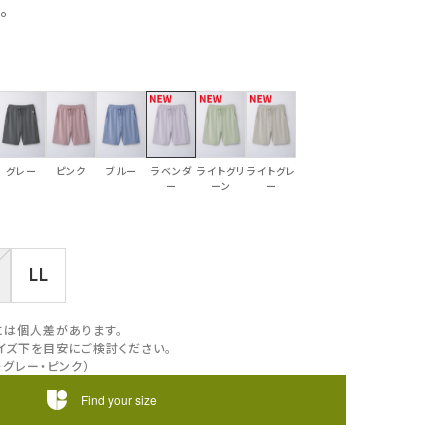
。
グレー
ピンク
ブルー
ラベンダ
ライトグリ
ライトグレ
ー
ーン
ー
LL
には個人差があります。
イズ下を目安にご検討ください。
・グレー・ピンク）
Find your size