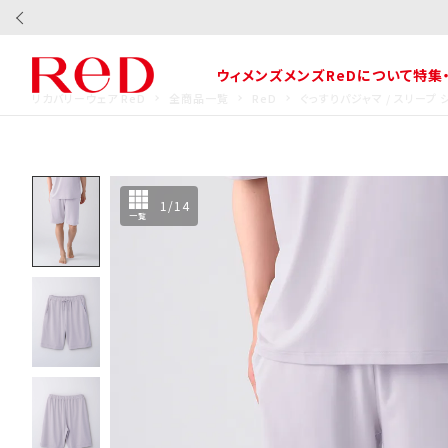
ウィメンズ
メンズ
ReDについて
特集
リカバリーウェア ReD
全商品一覧
ReD
ぐっすりパジャマ / スリープ
1
/
14
一覧