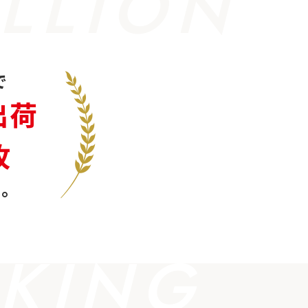
LLION
で
出荷
枚
。
KING