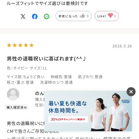
ルーズフィットでサイズ選びは要検討です
参考になった
0
Like!
0
2026.3.26
男性の退職祝いに喜ばれます(^^♪
色：ネイビー
サイズ：LL
サイズ感
:ちょうど良い
伸縮性
:普通
肌ざわり
:普通
軽さ・重さ
:普通
洗濯時のシワ
:普通
のんちゃんママ
購入目的:
プレゼント
年代:
50代
性別:
女性
身長:
156～160cm
男性の退職祝いに何が良いか困りますよねー。大泉洋さんの
CMで皆さんご存知のもの。
一度は手に取ってみたかったけど、自分では・・・。健康志向の高