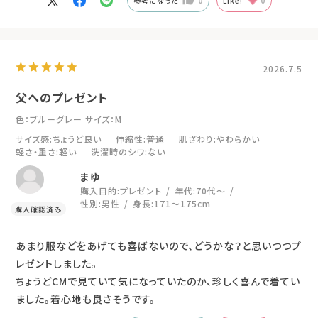
参考になった
0
Like!
0
2026.7.5
父へのプレゼント
色：ブルーグレー
サイズ：M
サイズ感
:ちょうど良い
伸縮性
:普通
肌ざわり
:やわらかい
軽さ・重さ
:軽い
洗濯時のシワ
:ない
まゆ
購入目的:
プレゼント
年代:
70代～
性別:
男性
身長:
171～175cm
あまり服などをあげても喜ばないので、どうかな？と思いつつプ
レゼントしました。
ちょうどCMで見ていて気になっていたのか、珍しく喜んで着てい
ました。着心地も良さそうです。