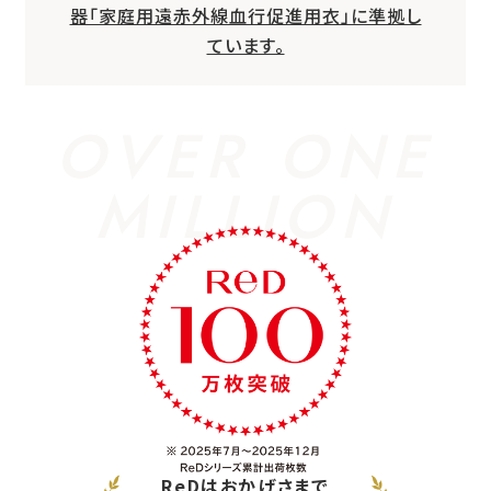
器「家庭用遠赤外線血行促進用衣」に準拠し
ています。
OVER ONE
MILLION
ReDはおかげさまで