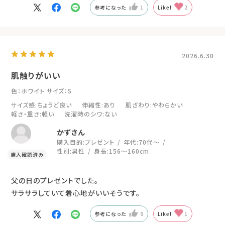
参考になった
1
Like!
2
2026.6.30
肌触りがいい
色：ホワイト
サイズ：S
サイズ感
:ちょうど良い
伸縮性
:あり
肌ざわり
:やわらかい
軽さ・重さ
:軽い
洗濯時のシワ
:ない
かずさん
購入目的:
プレゼント
年代:
70代～
性別:
男性
身長:
156～160cm
父の日のプレゼントでした。
サラサラしていて着心地がいいそうです。
参考になった
0
Like!
1