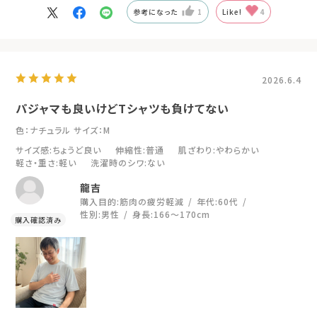
参考になった
1
Like!
4
2026.6.4
パジャマも良いけどTシャツも負けてない
色：ナチュラル
サイズ：M
サイズ感
:ちょうど良い
伸縮性
:普通
肌ざわり
:やわらかい
軽さ・重さ
:軽い
洗濯時のシワ
:ない
龍吉
購入目的:
筋肉の疲労軽減
年代:
60代
性別:
男性
身長:
166～170cm