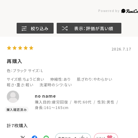
絞り込み
表示：評価が高い順
2026.7.17
再購入
色：ブラック
サイズ：L
サイズ感
:ちょうど良い
伸縮性
:あり
肌ざわり
:やわらかい
軽さ・重さ
:軽い
洗濯時のシワ
:ない
no name
購入目的:
疲労回復
年代:
60代
性別:
男性
身長:
161～165cm
計7枚購入