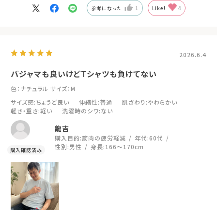
参考になった
1
Like!
4
2026.6.4
パジャマも良いけどTシャツも負けてない
色：ナチュラル
サイズ：M
サイズ感
:ちょうど良い
伸縮性
:普通
肌ざわり
:やわらかい
軽さ・重さ
:軽い
洗濯時のシワ
:ない
龍吉
購入目的:
筋肉の疲労軽減
年代:
60代
性別:
男性
身長:
166～170cm