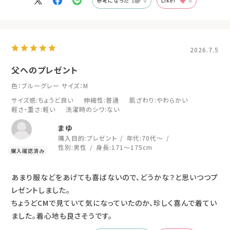
参考になった
0
Like!
0
2026.7.5
父へのプレゼント
色：ブルーグレー
サイズ：M
サイズ感
:ちょうど良い
伸縮性
:普通
肌ざわり
:やわらかい
軽さ・重さ
:軽い
洗濯時のシワ
:ない
まゆ
購入目的:
プレゼント
年代:
70代～
性別:
男性
身長:
171～175cm
あまり服などをあげても喜ばないので、どうかな？と思いつつプ
レゼントしました。
ちょうどCMで見ていて気になっていたのか、珍しく喜んで着てい
ました。着心地も良さそうです。