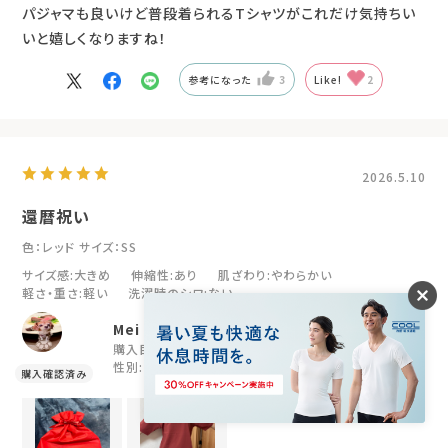
パジャマも良いけど普段着られるTシャツがこれだけ気持ちい
いと嬉しくなりますね！
参考になった
3
Like!
2
2026.5.10
還暦祝い
色：レッド
サイズ：SS
サイズ感
:大きめ
伸縮性
:あり
肌ざわり
:やわらかい
軽さ・重さ
:軽い
洗濯時のシワ
:ない
Mei
購入目的:
プレゼント
年代:
50代
性別:
女性
身長:
161～165cm