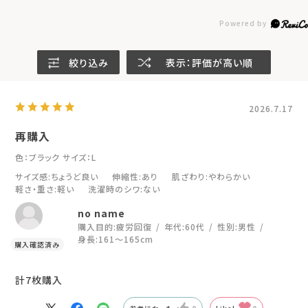
絞り込み
表示：評価が高い順
2026.7.17
再購入
色：ブラック
サイズ：L
サイズ感
:ちょうど良い
伸縮性
:あり
肌ざわり
:やわらかい
軽さ・重さ
:軽い
洗濯時のシワ
:ない
no name
購入目的:
疲労回復
年代:
60代
性別:
男性
身長:
161～165cm
計7枚購入