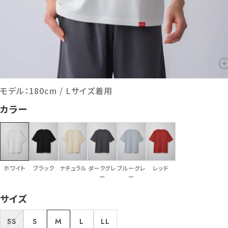
モデル：180cm / Lサイズ着用
カラー
ホワイト
ブラック
ナチュラル
ダークグレ
ブルーグレ
レッド
ー
ー
サイズ
SS
S
M
L
LL