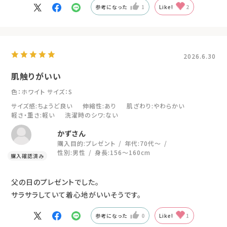
参考になった
1
Like!
2
2026.6.30
肌触りがいい
色：ホワイト
サイズ：S
サイズ感
:ちょうど良い
伸縮性
:あり
肌ざわり
:やわらかい
軽さ・重さ
:軽い
洗濯時のシワ
:ない
かずさん
購入目的:
プレゼント
年代:
70代～
性別:
男性
身長:
156～160cm
父の日のプレゼントでした。
サラサラしていて着心地がいいそうです。
参考になった
0
Like!
1