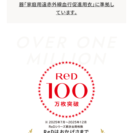
器「家庭用遠赤外線血行促進用衣」に準拠し
ています。
OVER ONE
MILLION
ReDはおかげさまで