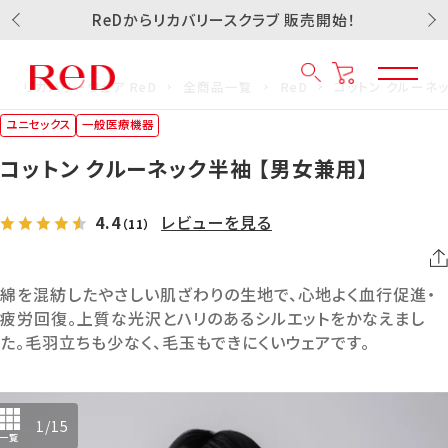
ReDからリカバリースクラブ 販売開始！
リカバリーウェア ReD
全商品一覧
ReD
コットン クルーネ
ユニセックス
一般医療機器
コットン クルーネック半袖 【男女兼用】
4.4
レビューを見る
（11）
綿を混紡したやさしい肌ざわりの生地で、心地よく血行促進・
疲労回復。上質な光沢とハリのあるシルエットをかなえまし
た。毛羽立ちも少なく、毛玉もできにくいウェアです。
1
/
15
一覧