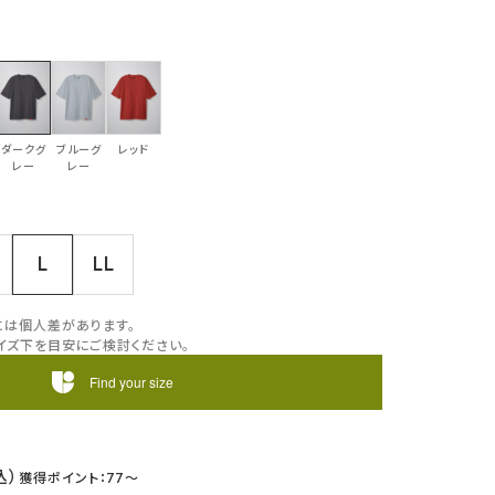
ダークグ
ブルーグ
レッド
レー
レー
L
LL
には個人差があります。
イズ下を目安にご検討ください。
Find your size
77