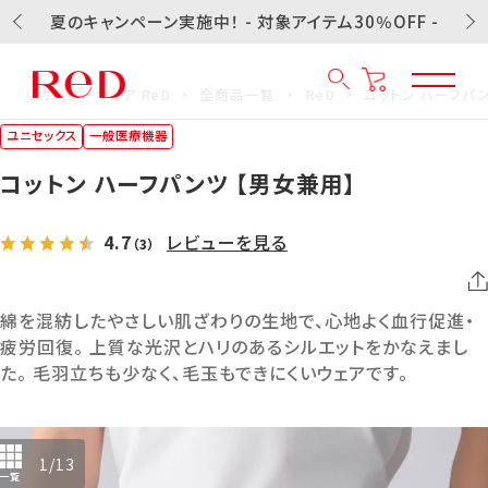
夏のキャンペーン実施中！ - 対象アイテム30％OFF -
リカバリーウェア ReD
全商品一覧
ReD
コットン ハーフパ
ユニセックス
一般医療機器
コットン ハーフパンツ 【男女兼用】
4.7
レビューを見る
（3）
綿を混紡したやさしい肌ざわりの生地で、心地よく血行促進・
疲労回復。 上質な光沢とハリのあるシルエットをかなえまし
た。 毛羽立ちも少なく、毛玉もできにくいウェアです。
1
/
13
一覧