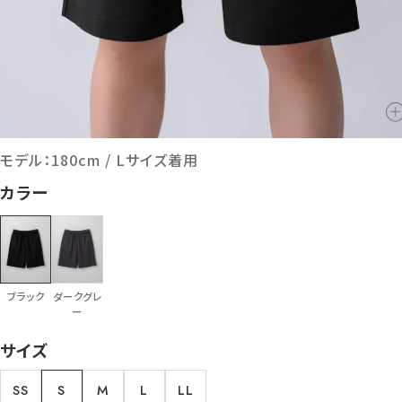
モデル：180cm / Lサイズ着用
カラー
ブラック
ダークグレ
ー
サイズ
SS
S
M
L
LL