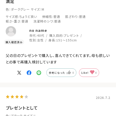
満足
色：ダークグレー
サイズ：M
サイズ感
:ちょうど良い
伸縮性
:普通
肌ざわり
:普通
軽さ・重さ
:普通
洗濯時のシワ
:普通
no name
年代:
40代
購入目的:
プレゼント
性別:
女性
身長:
151～155cm
父の日のプレゼントで購入し、喜んできてくれてます。母も欲しい
との事で再購入検討しています
参考になった
0
Like!
0
2026.7.2
プレゼントとして
色：ブラック
サイズ：L