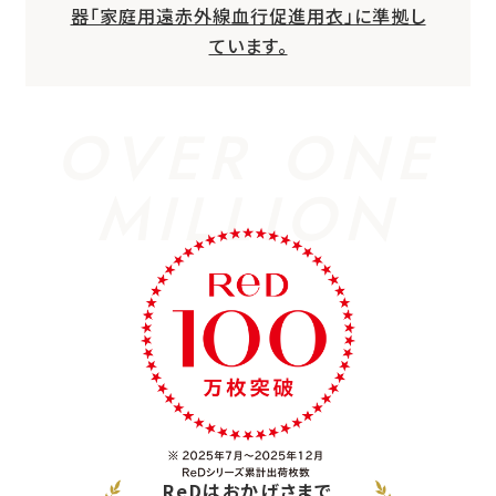
器「家庭用遠赤外線血行促進用衣」に準拠し
ています。
OVER ONE
MILLION
ReDはおかげさまで