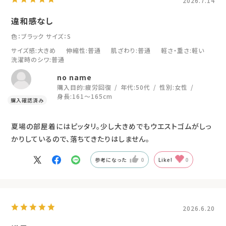
2026.7.14
違和感なし
色：ブラック
サイズ：S
サイズ感
:大きめ
伸縮性
:普通
肌ざわり
:普通
軽さ・重さ
:軽い
洗濯時のシワ
:普通
no name
購入目的:
疲労回復
年代:
50代
性別:
女性
身長:
161～165cm
夏場の部屋着にはピッタリ。少し大きめでもウエストゴムがしっ
かりしているので、落ちてきたりはしません。
参考になった
0
Like!
0
2026.6.20