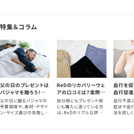
特集＆コラム
父の日のプレゼントは
ReDのリカバリーウェ
血行を促
パジャマを贈ろう！選
アの口コミは？実際に
血行促進
び方やおすすめアイテ
着用した人の評判・レ
きるメリ
父の日に贈るパジャマの
自分用にもプレゼント用
血行不良
ム
ビュー
な方法
予算相場や、素材・デザイ
にも購入に迷っている方
症状や血
ン・サイズ選びの失敗しな
は、ReDのリアルな評判
法を詳しく
いポイントを解説します。
をぜひ参考にしてくださ
い。