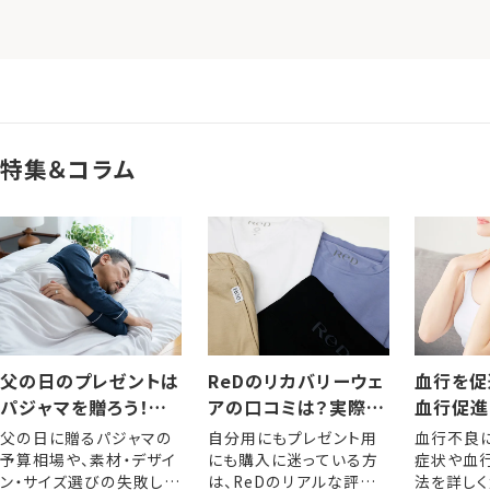
特集＆コラム
父の日のプレゼントは
ReDのリカバリーウェ
血行を促
パジャマを贈ろう！選
アの口コミは？実際に
血行促進
び方やおすすめアイテ
着用した人の評判・レ
きるメリ
父の日に贈るパジャマの
自分用にもプレゼント用
血行不良
ム
ビュー
な方法
予算相場や、素材・デザイ
にも購入に迷っている方
症状や血
ン・サイズ選びの失敗しな
は、ReDのリアルな評判
法を詳しく