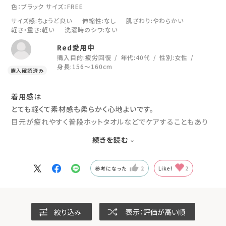
色：ブラック
サイズ：FREE
サイズ感
:ちょうど良い
伸縮性
:なし
肌ざわり
:やわらかい
軽さ・重さ
:軽い
洗濯時のシワ
:ない
Red愛用中
購入目的:
疲労回復
年代:
40代
性別:
女性
身長:
156～160cm
着用感は
とても軽くて素材感も柔らかく心地よいです。
目元が疲れやすく普段ホットタオルなどでケアすることもあり
ましたが、こちらは当てていると目元のケアが優しくされている
続きを読む
ような感覚になります。
買ってよかったです。
参考になった
2
Like!
2
絞り込み
表示：評価が高い順