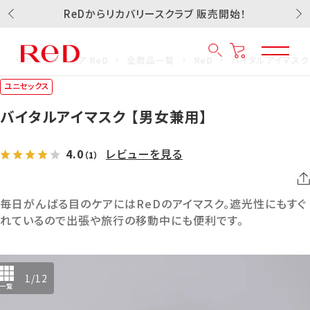
ReDからリカバリースクラブ 販売開始！
リカバリーウェア ReD
全商品一覧
ReD
バイタルアイマスク
ユニセックス
バイタルアイマスク 【男女兼用】
4.0
レビューを見る
（1）
毎日がんばる目のケアにはReDのアイマスク。遮光性にもすぐ
れているので出張や旅行の移動中にも便利です。
1
/
12
一覧