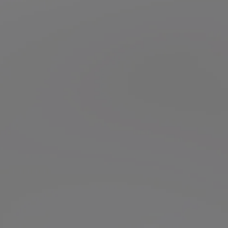
髪の中間から毛先にかけて均一に
塗布してください。
頭皮ケアをもっと簡単に。
シャンプーの効果をも
っと引き出す
クレンズブラシ。
髪と頭皮にたっぷりの泡を行き渡らせながら、摩擦レス
で心地よい
刺激を与え、頭皮の細かい汚れもオフしま
す。
シャンプー時のご使用がおすすめです。