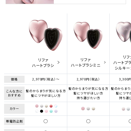
リフ
リファ
リファ
ハートブ
ハートブラシミニ
ハートブラシ
シルキー
価格
2,970円（税込）～
2,970円（税込）
3,300
髪のからまりが気になる方
髪のからまり
髪のからまりが気になる方
こんな方に
髪にツヤがほしい方
髪にツヤ
おすすめ
髪にツヤがほしい方
持ち運びたい方
持ち運
カラー
○
○
帯電防止剤