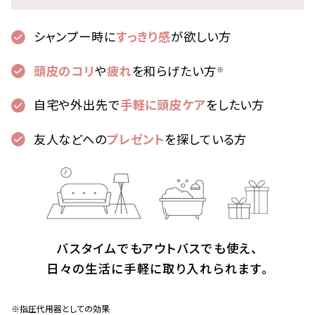
シャンプー時に
すっきり感
が欲しい方
頭皮のコリ
や
疲れ
を和らげたい方
※
自宅や外出先で
手軽に頭皮ケア
をしたい方
友人などへの
プレゼント
を探している方
バスタイムでもアウトバスでも使え、
日々の生活に手軽に取り入れられます。
※指圧代用器としての効果