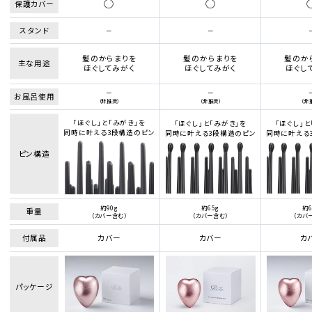
○
○
保護カバー
スタンド
ー
ー
髪のからまりを
髪のからまりを
髪のか
主な用途
ほぐしてみがく
ほぐしてみがく
ほぐし
ー
ー
お風呂使用
（非推奨）
（非推奨）
（非
「ほぐし」と「みがき」を
「ほぐし」と「みがき」を
「ほぐし」と
同時に叶える3段構造のピン
同時に叶える3段構造のピン
同時に叶える
ピン構造
約90g
約65g
約6
重量
（カバー含む）
（カバー含む）
（カバ
付属品
カバー
カバー
カ
パッケージ