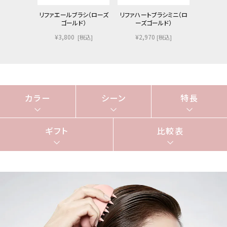
リファエールブラシ（ローズ
リファハートブラシミニ（ロ
リファハー
ゴールド）
ーズゴールド）
（シャ
¥3,800
¥2,970
¥2,
[税込]
[税込]
カラー
シーン
特長
ギフト
比較表