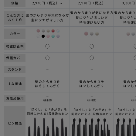
価格
2,970円（税込）～
2,970円（税込）
3,300
髪のからまりが気になる方
髪のからまり
髪のからまりが気になる方
こんな方に
髪にツヤがほしい方
髪にツヤ
おすすめ
髪にツヤがほしい方
持ち運びたい方
持ち運
カラー
○
○
帯電防止剤
○
○
保護カバー
スタンド
ー
ー
髪のからまりを
髪のからまりを
髪のか
主な用途
ほぐしてみがく
ほぐしてみがく
ほぐし
ー
ー
お風呂使用
（非推奨）
（非推奨）
（非
「ほぐし」と「みがき」を
「ほぐし」と「みがき」を
「ほぐし」と
同時に叶える3段構造のピン
同時に叶える3段構造のピン
同時に叶える
ピン構造