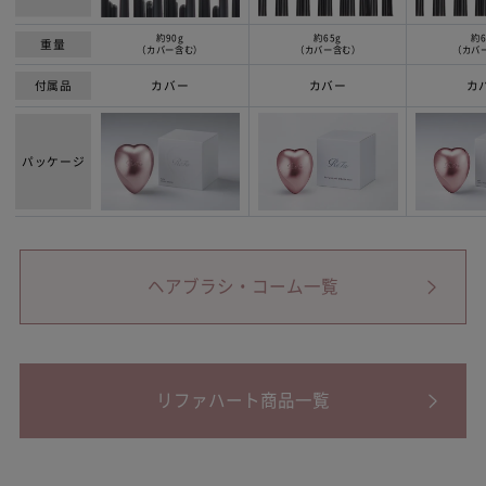
約90g
約65g
約6
重量
（カバー含む）
（カバー含む）
（カバ
付属品
カバー
カバー
カ
パッケージ
ヘアブラシ・コーム一覧
リファハート商品一覧