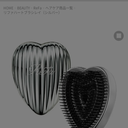
HOME
>
BEAUTY
>
ReFa
>
ヘアケア商品一覧
>
リファハートブラシレイ（シルバー）