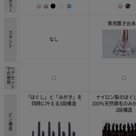
カラ
ー
専用置き台あ
スタンド
なし
での使用
ヘアセット
○
○
「ほぐし」と「みがき」を
ナイロン製のほぐ
同時に叶える3段構造
100％天然豚毛のみ
2段構造
ピン構造