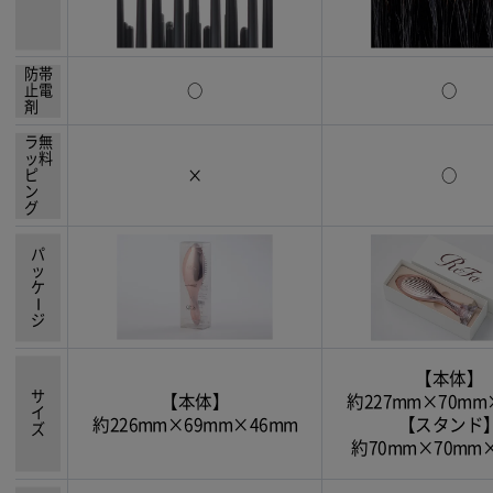
防止剤
帯電
○
○
ラッピング
無料
×
○
パッケ
ー
ジ
【本体】
サイズ
【本体】
約227mm×70mm
約226mm×69mm×46mm
【スタンド
約70mm×70mm