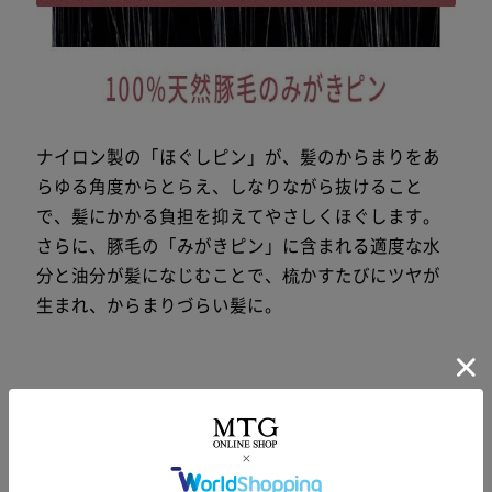
髪の
長的
ナイロン製の「ほぐしピン」が、髪のからまりをあ
らゆる角度からとらえ、しなりながら抜けること
で、髪にかかる負担を抑えてやさしくほぐします。
さらに、豚毛の「みがきピン」に含まれる適度な水
分と油分が髪になじむことで、梳かすたびにツヤが
生まれ、からまりづらい髪に。