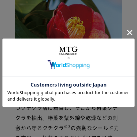
※2
椿の葉のツヤツヤ成分「椿葉クチクラ
」
を配合。椿の葉を1年中しっとり艶やかに保
つクチクラ層に着目し、そこから椿葉クチ
クラを抽出。椿葉を紫外線や乾燥などの刺
※2
激から守るクチクラ
の強靭なシールド力