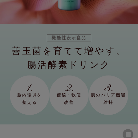
機能性表示食品
善玉菌を育てて増やす、
腸活酵素ドリンク
腸内環境を
便秘・軟便
肌のバリア機能
整える
改善
維持