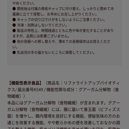
やめください。
開栓後は付属の再栓キャップに付け替え、しっかりと閉めて冷
蔵庫に立てて保管し、お早めにお召し上がりください。
キャップの切り口でけがをしないようにご注意ください。
冷凍・加熱はしないでください。
製品の特性上、時間経過とともに色や味が変化することがあり
ますが、品質には影響ございません。
他の容器への移し替えや、薄めての長期保存はお控えくださ
い。
乳幼児の手の届かないところに保管してください。
【機能性表示食品】
（商品名：リファライトアップバイオティ
クス/ 届出番号K549 / 機能性関与成分：グアーガム分解物（食
物繊維））
本品にはグアーガム分解物（食物繊維）が含まれます。グアー
ガム分解物（食物繊維）には、腸に届いて善玉菌（ビフィズス
菌）を増やし、腸内環境を良好にする機能、便秘気味の方のお
通じを改善する機能、やや軟らかめの便を改善しておなかの調