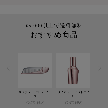
¥5,000以上で送料無料
おすすめ商品
リファハートコーム アイ
リファハートミストエア
リファハ
ラ
リー
￥2,970
￥2,970
￥2,
[税込]
[税込]