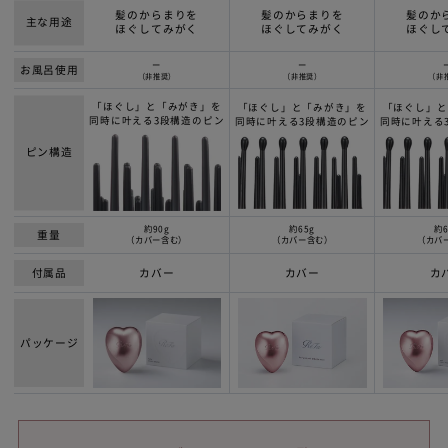
髪のからまりを
髪のからまりを
髪のか
主な用途
ほぐしてみがく
ほぐしてみがく
ほぐし
ー
ー
お風呂使用
（非推奨）
（非推奨）
（非
「ほぐし」と「みがき」を
「ほぐし」と「みがき」を
「ほぐし」と
同時に叶える3段構造のピン
同時に叶える3段構造のピン
同時に叶える
ピン構造
約90g
約65g
約6
重量
（カバー含む）
（カバー含む）
（カバ
付属品
カバー
カバー
カ
パッケージ