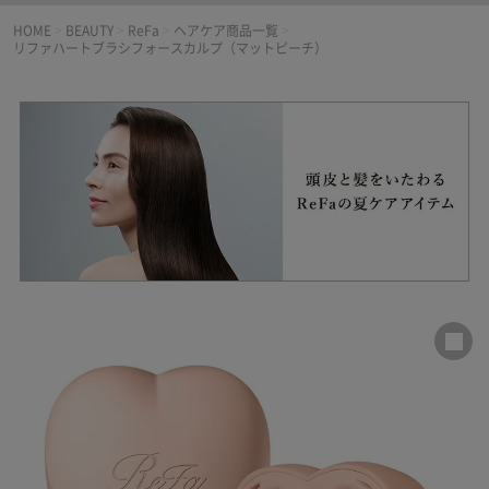
HOME
>
BEAUTY
>
ReFa
>
ヘアケア商品一覧
>
リファハートブラシフォースカルプ（マットピーチ）