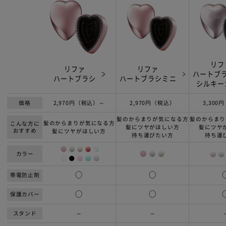
リフ
リファ
リファ
ハートブ
ハートブラシミニ
ハートブラシ
シルキー
価格
2,970円（税込）～
2,970円（税込）
3,300
髪のからまりが気になる方
髪のからまり
髪のからまりが気になる方
こんな方に
髪にツヤがほしい方
髪にツヤ
おすすめ
髪にツヤがほしい方
持ち運びたい方
持ち運
カラー
○
○
帯電防止剤
○
○
保護カバー
スタンド
ー
ー