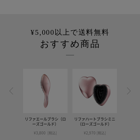
¥5,000以上で送料無料
おすすめ商品
リファエールブラシ（ロ
リファハートブラシミニ
リファハ
ーズゴールド）
（ローズゴールド）
（シャ
¥3,800
¥2,970
[税込]
[税込]
¥2,