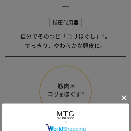
指圧代用器
自分でそのつど「コリほぐし」
。
※
すっきり、やわらかな頭皮に。