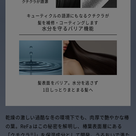
キューティクルの語源にもなるクチクラが
髪を補修・コーティングします
水分を守るバリア機能
髪表面をバリア。水分を逃さず
1日しっとりまとまる髪へ
乾燥の激しい過酷な冬の環境下でも、肉厚で艶やかな椿
の葉。ReFa はこの秘密を解明し、椿葉表面層にある
※1
「クチクラ
」を保湿成分として開発。うるおいで満た