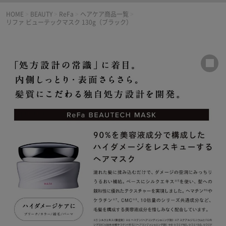
HOME
>
BEAUTY
>
ReFa
>
ヘアケア商品一覧
>
リファ ビューテックマスク 130g（ブラック）