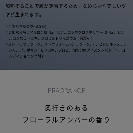
加熱することで膜が定着するため、なめらかな美しいツ
ヤが生まれます。
※1 ツバキ葉ロウ(保湿剤)
※2 加水分解ヒアルロン酸 Na、ヒアルロン酸クロスポリマー -2-Na 、ヒア
ルロン酸ヒドロキシプロピルトリモニウム ( 保湿剤 )
※3 γ- ドコサラクトン、メドウフォーム -δ- ラクトン、( ジヒドロキシメチル
シリルプロポキシ ) ヒドロキシプロピル加水分解ダイズタンパク ( ヘアコ
ンディショニング剤 )
FRAGRANCE
奥行きのある
フローラルアンバーの香り