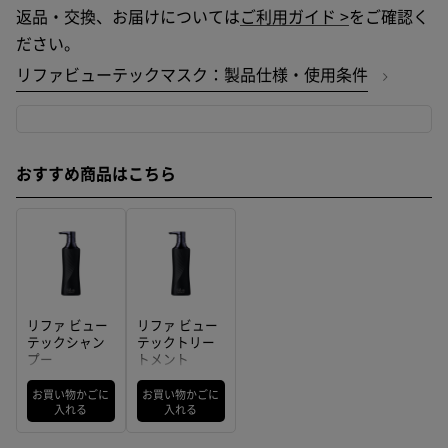
返品・交換、お届けについては
ご利用ガイド >
をご確認く
ださい。
リファビューテックマスク：製品仕様・使用条件
おすすめ商品はこちら
リファ ビュー
リファ ビュー
テックシャン
テックトリー
プー
トメント
500mL（ブラ
500g（ブラッ
ック）
ク）
お買い物かごに
お買い物かごに
入れる
入れる