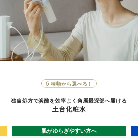
6
種類から選べる！
独自処方で炭酸を効率よく角層最深部へ届ける
土台化粧水
混合肌の方へ
顔