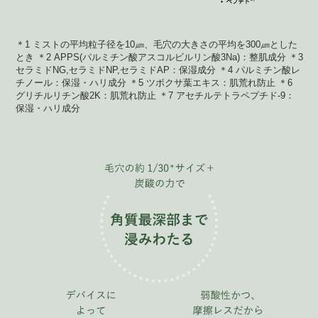
＊1 ミストの平均粒子径を10㎛、毛穴の大きさの平均を300㎛とした
とき ＊2 APPS(パルミチン酸アスコルビルリン酸3Na)：整肌成分 ＊3
セラミドNG,セラミドNP,セラミドAP：保湿成分 ＊4 パルミチン酸レ
チノール：保湿・ハリ成分 ＊5 ツボクサ葉エキス：肌荒れ防止 ＊6
グリチルリチン酸2K：肌荒れ防止 ＊7 アセチルテトラペプチド-9：
保湿・ハリ成分