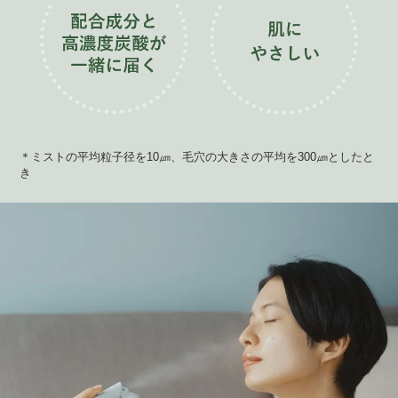
＊ミストの平均粒子径を10㎛、毛穴の大きさの平均を300㎛としたと
き