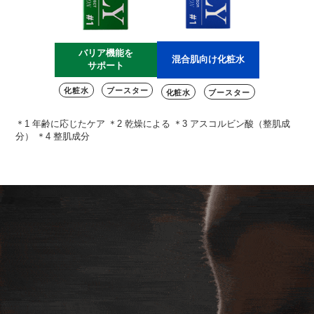
バリア機能を
混合肌向け化粧水
サポート
化粧水
ブースター
化粧水
ブースター
＊1 年齢に応じたケア ＊2 乾燥による ＊3 アスコルビン酸（整肌成
分） ＊4 整肌成分