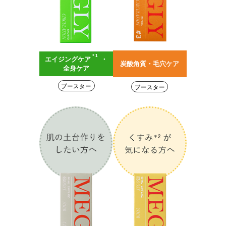
＊1
エイジングケア
・
炭酸角質・毛穴ケア
全身ケア
ブースター
ブースター