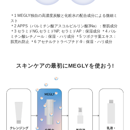
＊1 MEGLY独自の高濃度炭酸と化粧水の配合成分による微細ミ
スト
＊2 APPS（パルミチン酸アスコルビルリン酸3Na）：整肌成分
＊3 セラミドNG,セラミドNP, セラミドAP：保湿成分 ＊4 パル
ミチン酸レチノール：保湿・ハリ成分 ＊5 ツボクサ葉エキス：
肌荒れ防止 ＊6 アセチルテトラペプチド-9：保湿・ハリ成分
スキンケアの最初にMEGLYを使おう!