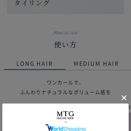
タイリング
使い方
LONG HAIR
MEDIUM HAIR
ワンカールで、
ふんわりナチュラルなボリューム感を
STEP 1
STEP 2
ST