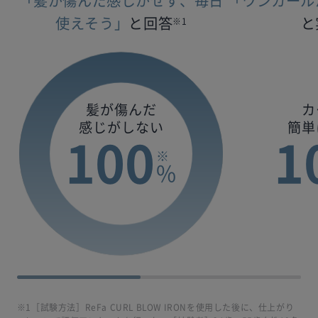
「髪が傷んだ感じがせず、毎日
「ワンカール
使えそう」
と回答
と
※1
髪が傷んだ
カ
感じがしない
簡単
100
1
※
%
※1［試験方法］ReFa CURL BLOW IRONを使用した後に、仕上がり