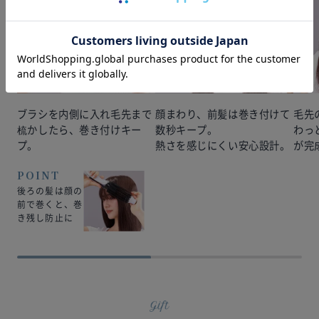
ブラシを内側に入れ毛先まで
顔まわり、前髪は巻き付けて
毛先
梳かしたら、巻き付けキー
数秒キープ。
わっ
プ。
熱さを感じにくい安心設計。
が完
POINT
後ろの髪は顔の
前で巻くと、巻
き残し防止に