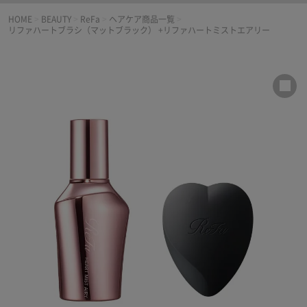
HOME
>
BEAUTY
>
ReFa
>
ヘアケア商品一覧
>
リファハートブラシ（マットブラック） +リファハートミストエアリー