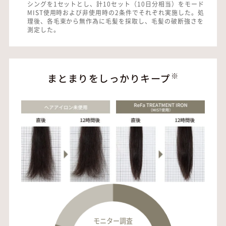
シングを1セットとし、計10セット（10日分相当）をモード
MIST使用時および非使用時の2条件でそれぞれ実施した。処
理後、各毛束から無作為に毛髪を採取し、毛髪の破断強さを
測定した。
※
まとまりをしっかりキープ
モニター調査