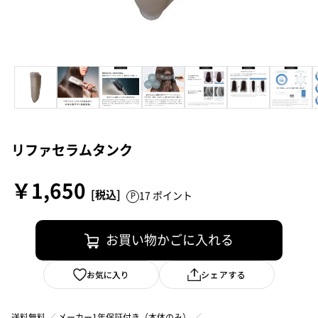
現金販売価格：38,500円（税込）
注文完了画面で
支払総額：38,500円（税込）
「注文を確定する」ボタンをクリック
支払月額（初月）：3,100円（税込）
支払月額（次月以降）：600円（税込）
支払期間：5年
支払回数：60回
実質年率：0%（当社負担）
分割手数料：0%（当社負担）
リファセラムタンク
引き渡し日：株式会社ジャックスの審査終
了後、5営業日以内での発送
￥1,650
17 ポイント
リファトリートメントアイロン セット
（株）ジャックスのお申込み画面にて、
お買い物かごに入れる
お手続きください。
＋5年間の延長保証 分割払い（60回）
を選択した場合
お気に入り
シェアする
現金販売価格：41,700円（税込）
送料無料
メーカー1年保証付き（本体のみ）