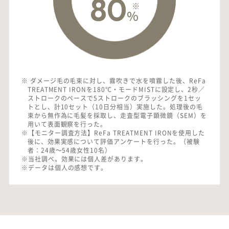
80
※
%
※ ダメージ毛の毛束に対し、霧吹きで水を噴霧した後、ReFa
TREATMENT IRONを180℃・モードMISTに設定し、2秒／
ストロークのペースで5ストロークのブラッシングを1セッ
トとし、計10セット（10日分相当）実施した。処理後の毛
束から無作為に毛髪を採取し、走査型電子顕微鏡（SEM）を
用いて表面観察を行った。
※【モニター調査方法】ReFa TREATMENT IRONを使用した
後に、効果実感について評価アンケートを行った。（被験
者：24歳〜54歳女性10名）
※当社調べ。効果には個人差があります。
※データは個人の感想です。