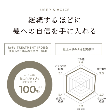
USER’S VOICE
継続するほどに
髪への自信を手に入れる
モニター調査
髪にポジティブな
変化を感じた
100
※1
%