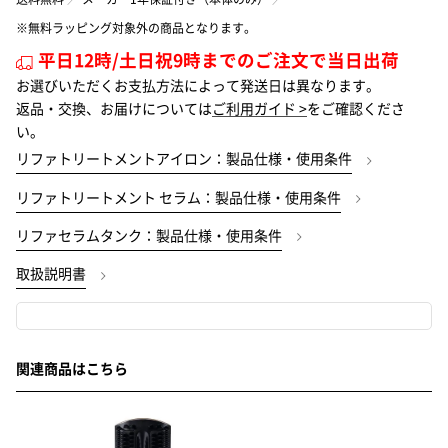
支払総額：41,700円（税込）
※無料ラッピング対象外の商品となります。
支払月額（初月）：6,300円（税込）
平日12時/土日祝9時までのご注文で当日出荷
支払月額（次月以降）：600円（税込）
お選びいただくお支払方法によって発送日は異なります。
支払期間：5年
返品・交換、お届けについては
ご利用ガイド >
をご確認くださ
支払回数：60回
い。
実質年率：0%（当社負担）
リファトリートメントアイロン：製品仕様・使用条件
分割手数料：0%（当社負担）
リファトリートメント セラム：製品仕様・使用条件
引き渡し日：株式会社ジャックスの審査終
リファセラムタンク：製品仕様・使用条件
了後、5営業日以内での発送
取扱説明書
※ご本人様のみのお申込みとなります。
※お届け先がご注文者の氏名・住所と異なる場合お申し込みできません。
※ご注文後、株式会社ジャックスよりクレジット確認のお電話が、ご本人
（株）ジャックスにおいて
様あてに入る場合がございます。
審査承認が確認でき次第、ご注文を確定します。
※株式会社ジャックスの審査の結果、ご希望に添いかねる場合もありま
す。
関連商品はこちら
※18歳未満のお客様はご利用いただけません。
※18歳以上20歳未満のお客様は親権者情報が必要となる場合がございま
より詳しいご説明はこちら
す。
※別ウインドウが開きます
※分割回数を60回にした場合の例です。分割回数はお客様にてご選択いた