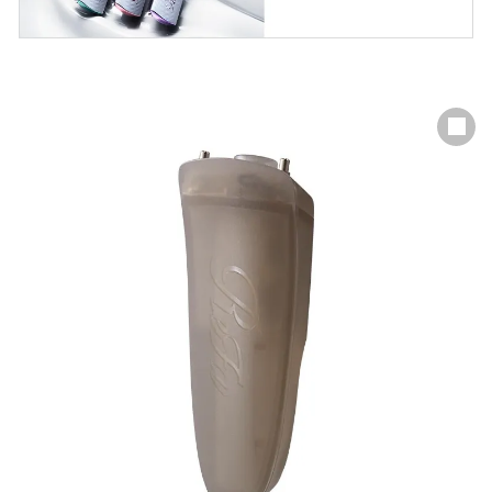
JACCSショッピングローン（分
JACCS ショッピングローン
（分割払い）について
割払い）について
リファトリートメントアイロン セット
お申し込みの3ステップ
分割払い（60回）を選択した場合