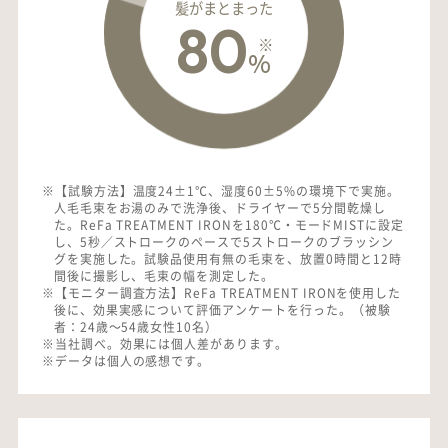
髪がまとまった
80
※
%
※【試験方法】温度24±1℃、湿度60±5%の環境下で実施。
人毛毛束をお湯のみで洗浄後、ドライヤーで5分間乾燥し
た。ReFa TREATMENT IRONを180℃・モードMISTに設定
し、5秒／ストロークのペースで5ストロークのブラッシン
グを実施した。試験品使用有無の毛束を、放置0時間と12時
間後に撮影し、毛束の幅を測定した。
※【モニター調査方法】ReFa TREATMENT IRONを使用した
後に、効果実感について評価アンケートを行った。（被験
者：24歳〜54歳女性10名）
※当社調べ。効果には個人差があります。
※データは個人の感想です。