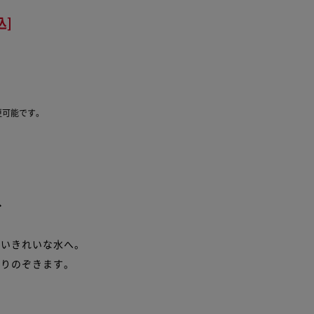
込]
更可能です。
へ
ないきれいな水へ。
取りのぞきます。