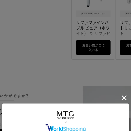
リファファインバ
リフ
ブル ピュア（ホワ
トリッ
イト） ＆ リファピ
ト
ュアカートリッジ
1本 セット
お買い物かごに
お
入れる