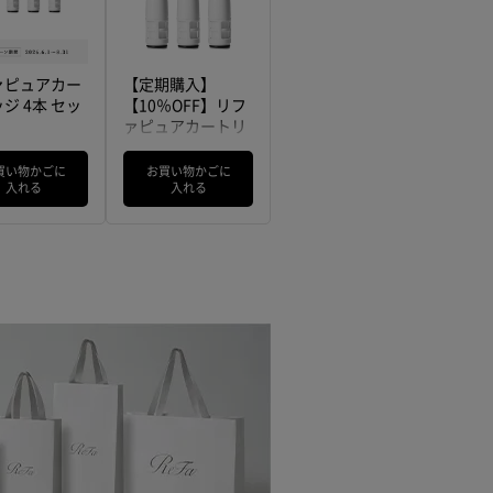
ァピュアカー
【定期購入】
ジ 4本 セッ
【10％OFF】リフ
ァピュアカートリ
ッジ 3本セット
買い物かごに
お買い物かごに
入れる
入れる