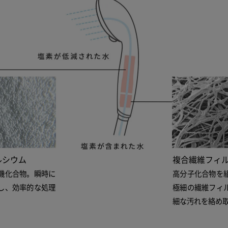
ルシウム
複合繊維フィ
機化合物。瞬時に
高分子化合物を
し、効率的な処理
極細の繊維フィ
。
細な汚れを絡め