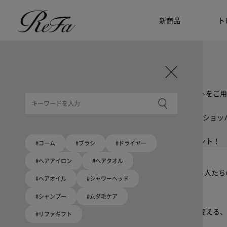
新商品
ト
ギフト選びに迷ったら
リファのおすすめギフト
贈る相手・予算別で、ギフトにおすすめの
ReFa商品をご紹介します。プレゼント選びの参考に。
大切な人へのギフトを美しく
ギフトラッピングセット
限定ラッピングバック・ショッパーまたはギフトスリーブセットをご用
大切な人への贈り物に
リファオリジナルショッパー
リファロゴが入った、白色のショッパーを6サイズ、ピンク色のショッ
8月10日はハートの日
ハートの新商品が登場！
期間限定で対象商品のご購入でオリジナルショッパーをプレゼント！
#コーム
#ブラシ
#ドライヤー
Because ReFa | 上質な美しさを、妥協しない人へ
#ヘアアイロン
#ヘアタオル
高機能ドライヤー Xモデルに宿る美学。上質な美しさを追求する人た
#ヘアオイル
#シャワーヘッド
#シャンプー
#ムダ毛ケア
いい髪めざす、大人たちへ。
髪がきれいって嬉しい。「でもヘアケアは大変」という概念を変える、
#リファギフト