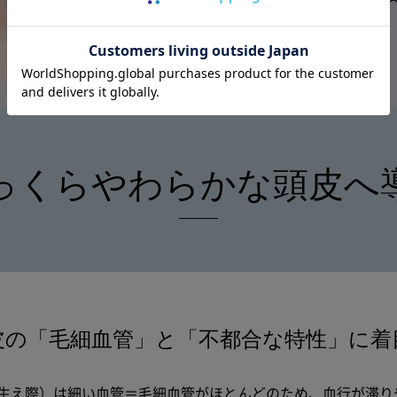
※バニリルブチル（整肌成分）
っくらやわらかな
頭皮へ
皮の「毛細血管」と
「不都合な特性」に着
生え際）は細い血管＝毛細血管がほとんどのため、血行が滞り