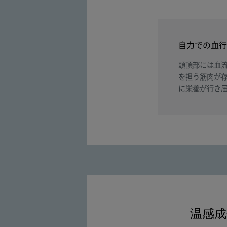
自力での血行
頭頂部には血
を担う筋肉が
に栄養が行き
温感成