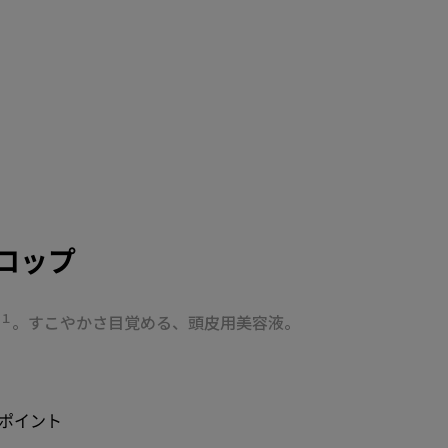
ロップ
※１
。すこやかさ目覚める、頭皮用美容液。
）
4 ポイント