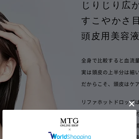
じりじり広
すこやかさ
頭皮用美容
全身で比較すると血流
実は頭皮の上半分は細
だからこそ、頭皮はケ
リファホットドロップ
さまざまな悩みを化学
うるおいの保たれた環
ふっくらやわらかな頭