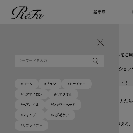
新商品
ト
ギフト選びに迷ったら
リファのおすすめギフト
贈る相手・予算別で、ギフトにおすすめの
ReFa商品をご紹介します。プレゼント選びの参考に。
大切な人へのギフトを美しく
ギフトラッピングセット
限定ラッピングバック・ショッパーまたはギフトスリーブセットをご用
大切な人への贈り物に
リファオリジナルショッパー
リファロゴが入った、白色のショッパーを6サイズ、ピンク色のショッ
8月10日はハートの日
ハートの新商品が登場！
期間限定で対象商品のご購入でオリジナルショッパーをプレゼント！
#コーム
#ブラシ
#ドライヤー
Because ReFa | 上質な美しさを、妥協しない人へ
#ヘアアイロン
#ヘアタオル
高機能ドライヤー Xモデルに宿る美学。上質な美しさを追求する人た
#ヘアオイル
#シャワーヘッド
#シャンプー
#ムダ毛ケア
いい髪めざす、大人たちへ。
髪がきれいって嬉しい。「でもヘアケアは大変」という概念を変える、
#リファギフト