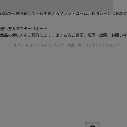
ブラシ・コームヘアケアルーティン
起床から就寝前まで一日中使えるブラシ・コーム。利用シーンにあわ
使い方＆アフターサポート
商品の使い方をご紹介します。よくあるご質問、修理・故障、お問い
HOME
>
BEAUTY
>
ReFa
>
ヘアケア商品一覧
>
リファホットドロップ