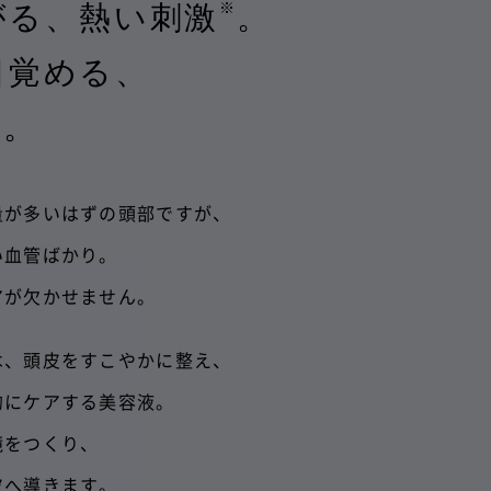
※
がる、
熱い刺激
。
目覚める、
液。
量が多いはずの頭部ですが、
い血管ばかり。
アが欠かせません。
は、頭皮をすこやかに整え、
的にケアする美容液。
境をつくり、
皮へ導きます。