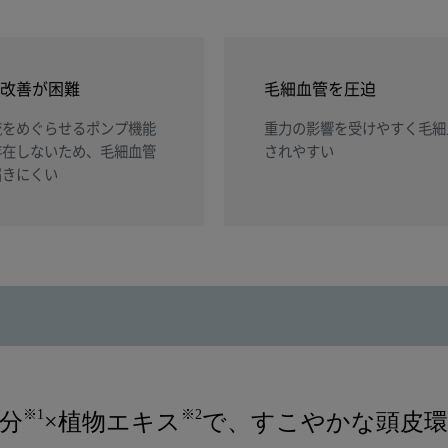
改善が困難
毛細血管を圧迫
流をめぐらせるポンプ機能
重力の影響を受けやすく毛細
存在しないため、毛細血管
されやすい
届きにくい
※1
※2
分
×植物エキス
で、すこやかな頭皮環