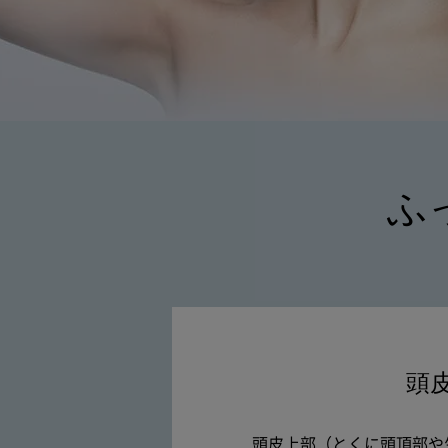
ふ
頭
頭皮上部（とくに頭頂部や