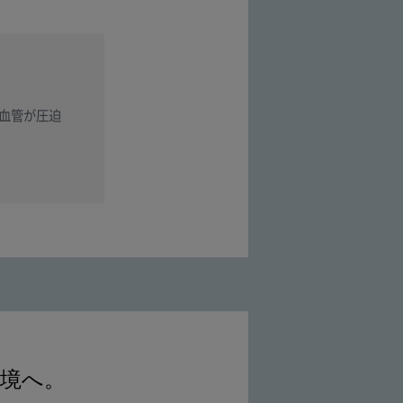
血管が圧迫
境へ。