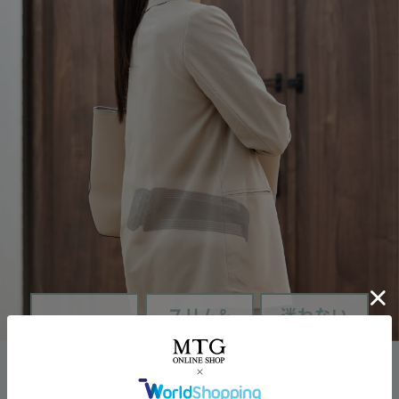
スリム&
迷わない
S字姿勢
コンパクト
ワンサイズ
骨盤を正しい
服の下でも
70∼110cm
位置に