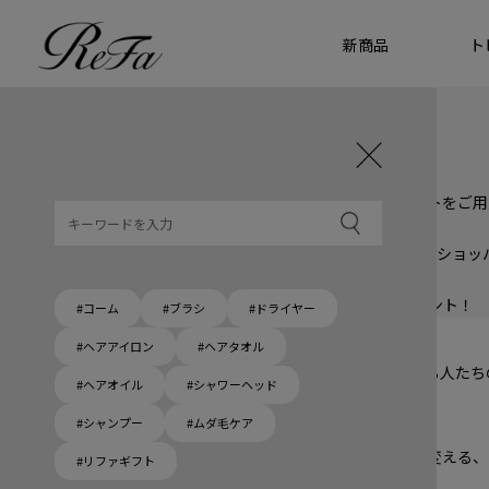
新商品
ト
ギフト選びに迷ったら
リファのおすすめギフト
贈る相手・予算別で、ギフトにおすすめの
ReFa商品をご紹介します。プレゼント選びの参考に。
大切な人へのギフトを美しく
ギフトラッピングセット
限定ラッピングバック・ショッパーまたはギフトスリーブセットをご用
大切な人への贈り物に
リファオリジナルショッパー
リファロゴが入った、白色のショッパーを6サイズ、ピンク色のショッ
8月10日はハートの日
ハートの新商品が登場！
期間限定で対象商品のご購入でオリジナルショッパーをプレゼント！
#コーム
#ブラシ
#ドライヤー
Because ReFa | 上質な美しさを、妥協しない人へ
#ヘアアイロン
#ヘアタオル
高機能ドライヤー Xモデルに宿る美学。上質な美しさを追求する人た
#ヘアオイル
#シャワーヘッド
#シャンプー
#ムダ毛ケア
いい髪めざす、大人たちへ。
髪がきれいって嬉しい。「でもヘアケアは大変」という概念を変える、
#リファギフト