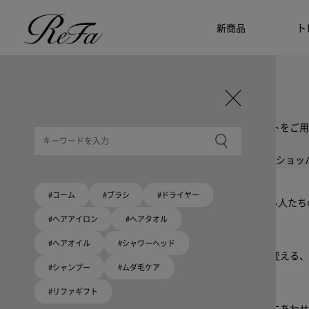
新商品
ト
ギフト選びに迷ったら
リファのおすすめギフト
贈る相手・予算別で、ギフトにおすすめの
ReFa商品をご紹介します。プレゼント選びの参考に。
大切な人へのギフトを美しく
ギフトラッピングセット
限定ラッピングバック・ショッパーまたはギフトスリーブセットをご用
大切な人への贈り物に
リファオリジナルショッパー
リファロゴが入った、白色のショッパーを6サイズ、ピンク色のショッ
Because ReFa | 上質な美しさを、妥協しない人へ
#コーム
#ブラシ
#ドライヤー
高機能ドライヤー Xモデルに宿る美学。上質な美しさを追求する人た
#ヘアアイロン
#ヘアタオル
いい髪めざす、大人たちへ。
#ヘアオイル
#シャワーヘッド
髪がきれいって嬉しい。「でもヘアケアは大変」という概念を変える、
#シャンプー
#ムダ毛ケア
#リファギフト
ブラシ・コームヘアケアルーティン