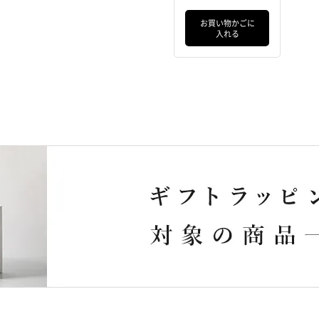
ル（ダークグレ
ー） & リファハー
お買い物かごに
入れる
トコーム アイラ
（アクアブルー）