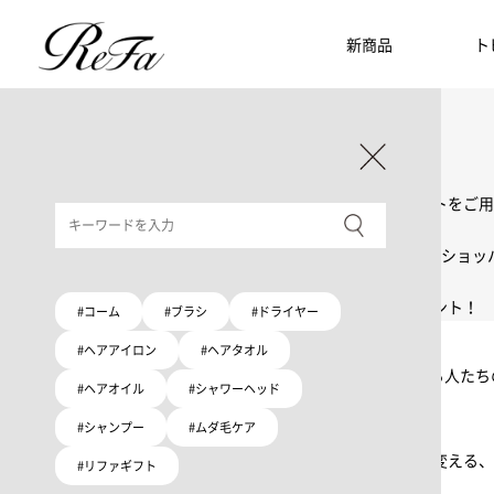
新商品
ト
ギフト選びに迷ったら
リファのおすすめギフト
贈る相手・予算別で、ギフトにおすすめの
ReFa商品をご紹介します。プレゼント選びの参考に。
大切な人へのギフトを美しく
ギフトラッピングセット
限定ラッピングバック・ショッパーまたはギフトスリーブセットをご用
大切な人への贈り物に
リファオリジナルショッパー
リファロゴが入った、白色のショッパーを6サイズ、ピンク色のショッ
8月10日はハートの日
ハートの新商品が登場！
期間限定で対象商品のご購入でオリジナルショッパーをプレゼント！
#コーム
#ブラシ
#ドライヤー
Because ReFa | 上質な美しさを、妥協しない人へ
#ヘアアイロン
#ヘアタオル
高機能ドライヤー Xモデルに宿る美学。上質な美しさを追求する人た
#ヘアオイル
#シャワーヘッド
#シャンプー
#ムダ毛ケア
いい髪めざす、大人たちへ。
髪がきれいって嬉しい。「でもヘアケアは大変」という概念を変える、
#リファギフト