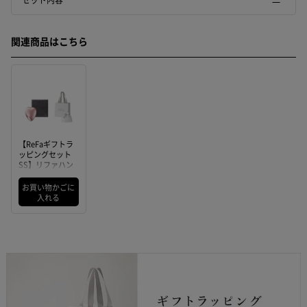
関連商品はこちら
【ReFaギフトラ
ッピングセット
SS】リファハン
ドタオル（ダーク
グレー） & リフ
お買い物かごに
ァハートブラシミ
入れる
ニ（ローズゴール
ド）