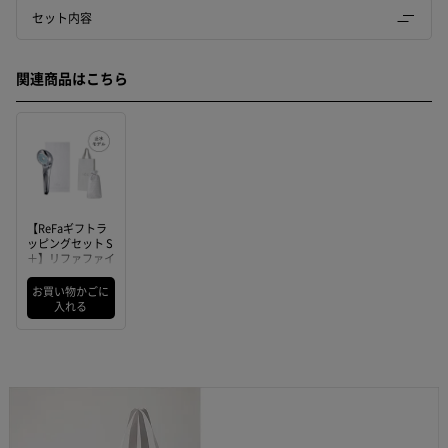
セット内容
関連商品はこちら
【ReFaギフトラ
ッピングセット S
＋】リファファイ
ンバブル U＋（シ
ルバー） ＆ リフ
お買い物かごに
ァミニバスタオル
入れる
（ホワイト）