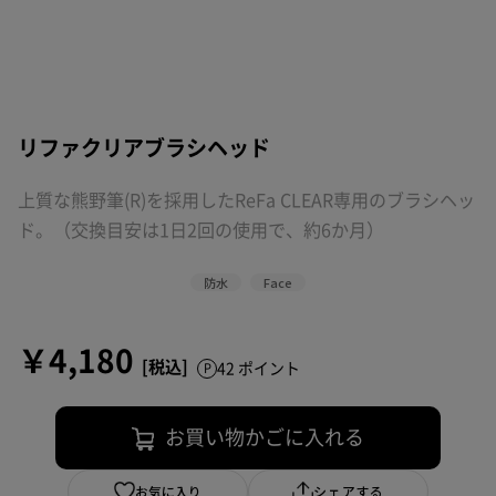
リファクリアブラシヘッド
上質な熊野筆(R)を採用したReFa CLEAR専用のブラシヘッ
ド。（交換目安は1日2回の使用で、約6か月）
防水
Face
￥4,180
42 ポイント
お買い物かごに入れる
お気に入り
シェアする