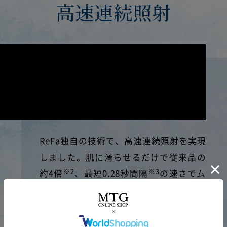
リファエピ ゴー クール
高速連続照射
3ステップ
分割払い（60回）を選択した場合
現金販売価格：60,000円（税込）
支払総額：60,000円（税込）
注文完了画面で
支払月額（初月）：1,000円（税込）
「注文を確定する」ボタンをクリック
支払月額（次月以降）：1,000円（税込）
支払期間：5年
支払回数：60回
実質年率：0%（当社負担）
分割手数料：0%（当社負担）
引き渡し日：株式会社ジャックスの審査終了
後、5営業日以内での発送
ReFa独自の技術で、高速連続照射を実現
しました。肌に滑らせるだけで従来品の
リファエピ ゴー クール ＋5年間の延
※2
※3
約4倍
、最短0.28秒間隔
の速さでム
長保証で
（株）ジャックスのお申込み画面にて、
分割払い（60回）を選択した場合
ダ毛ケアができるAUTOモードを搭載し
お手続きください。
ています。
現金販売価格：65,500円（税込）
支払総額：65,500円（税込）