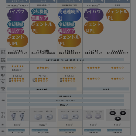
リファエピ
ダブル クール
クール
ゴー クール
ダブル
※1
※1
低刺激＆美肌ケア
高速連続照射で時短
低刺激
ReFa最高出力
＆美肌ケア
ReFa最高出力
ハイパワ
冷却機能
高速連続照
ハイパワ
ジェントル
ー
美肌ケア
射
ー
IPL
冷却機能
ジェントル
冷却機能
ジェント
美肌ケア
IPL
美肌ケア
ルIPL
ジェント
ジェントル
ルIPL
IPL
パワー重視
やさしさ重視
手軽さ重視
パワー重視
やさしさ重視
おすす
めな人
徹底的にケアしたい方
肌へのやさしさを求める方
初めて光美容器を使う方
効果を実感したい方
肌への負担を抑えたい方
使用可
全身ケア（顔・脇・VIO・お腹・脚・腕・指・ヒゲ）
能部位
★★★★★
照射パ
★★★★☆
★★★★☆
★★★★★
★★★☆☆
ワー
※1
最高出力30J
美肌ケ
アタッチメント
アタッチメント
アタッチメント
ア
★★★★★
★★★★★
★★★★★
★★★☆☆
★★★☆☆
あり
あり
あり
アタッチ
★★★★☆
★★★☆☆
★★★☆☆
なし
なし
なし
メント
有無
照射レ
3モード各5段階
各5段階
ベル
照射回数30万発
アイストーニングシステム
共通
肌色センサー
アタッ
チ
メント
※2
※2
※2
※2
※3
重さ
約340g
約390g
約350g
約220g
約275g
分割で月々￥2,000[税込]～
分割で月々￥1,100[税込]～
分割で月々￥1,000[税込]～
分割で月々￥1,400[税込]～
分割で月々￥600[税込]～
料金
￥121,000
￥68,200
￥60,000
￥88,000
￥38,000
[税込]
[税込]
[税込]
[税込]
[税込]