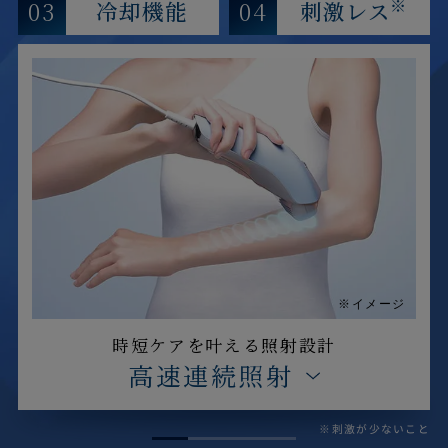
※
03
04
冷却機能
刺激レス
期間中は修理･代替品の費用負担が
※1
なし
※1 自然故障、物損故障が発生し製品が正常に機能
しなくなったことが当社にて認められた場合に
限ります。また製品の機能および使用の際に、
影響のない、外観上のキズ、汚れ、液晶の画面
焼けやピクセル抜け、輝度低下等は保証の対象
外となります。
当社の判断により、無償修理に代えて、代替品
を提供する場合があります。
代替品の提供によ
※イメージ
り、本サービスは終了します。
延長保証書によ
り設定された保証期間は延長されません。
時短ケアを叶える照射設計
高速連続照射
詳しくは「
きちんと保証サービス規定
」をご確
認ください。
※刺激が少ないこと