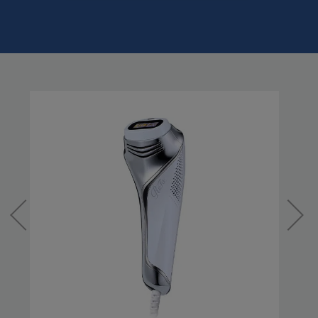
保証範囲
自然故障
製品の取扱説明書に記載されている使用上の注意等に
従い正常に使用したにもかかわらず本製品が正常に機
能しなくなった場合
物損故障
ご加入いただいたお客様または第三者の故意または重
過失によらない破損、落下、水濡れ等の偶然の事故に
より本製品が正常に機能しなくなった場合
但し次に掲げる場合は、保証の対象外とします。
(1) 本製品の盗難、紛失の場合
(2) 地震、津波、噴火に起因する場合
(3) 本製品において損害を確認することができない場合