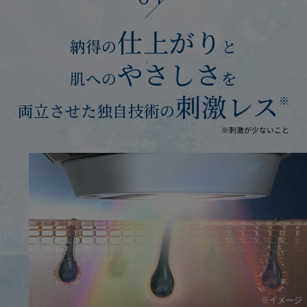
仕上がり
納得の
と
やさしさ
肌への
を
刺激レス
※
両立させた独自技術の
※刺激が少ないこと
※イメージ