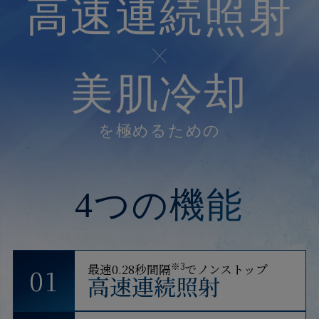
高速連続照射
美肌冷却
を極めるための
4つの機能
※3
最速0.28秒間隔
でノンストップ
01
高速連続照射