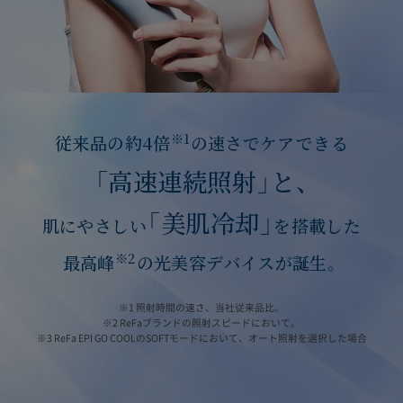
※1
従来品の約4倍
の速さでケアできる
「高速連続照射」と、
「美肌冷却」
肌にやさしい
を搭載した
※2
最高峰
の光美容デバイスが誕生。
※1 照射時間の速さ、当社従来品比。
※2 ReFaブランドの照射スピードにおいて。
※3 ReFa EPI GO COOLのSOFTモードにおいて、オート照射を選択した場合