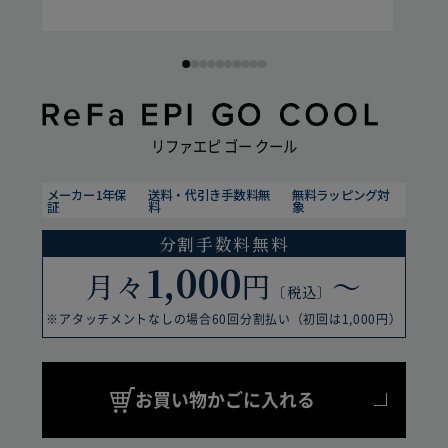
(4) 本製品の、機能および使用の際に影響のない外観上のキズ、汚
れ、液晶の画面焼けやピクセル抜け、輝度低下等
詳しくは「
きちんと保証サービス規定
」をご確認くだ
さい。
リファエピ ゴー クール
保証期間
メーカー1年保
送料・代引き手数料無
無料ラッピング対
証
料
象
分割手数料無料
1,000
月々
円
〜
〔税込〕
※アタッチメントなしの場合60回分割払い（初回は1,000円）
【ご注意】2022年4月14日以前にサー
お買い物かごに入れる
ビスに加入された方