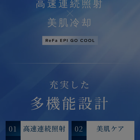
高速連続照射
美肌冷却
充実した
きちんと保証について
多機能設計
自然故障に加え物損故障にも対応
01
02
高速連続照射
美肌ケア
保証期間は5年間