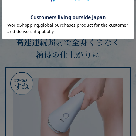
支払月額（初月）：6,500円（税込）
支払月額（次月以降）：1,000円（税込）
※2 照射時間の速さ、当社従来品比。
※3 ReFa EPI GO COOLのSOFTモードにおいて、オート照射を選択した場合
支払期間：5年
支払回数：60回
実質年率：0%（当社負担）
分割手数料：0%（当社負担）
高速連続照射で全身くまなく
引き渡し日：株式会社ジャックスの審査終了
後、5営業日以内での発送
納得の仕上がりに
※ご本人様のみのお申込みとなります。
※お届け先がご注文者の氏名・住所と異なる
場合お申し込みできません。
試験箇所
すね
※ご注文後、株式会社ジャックスよりクレジ
ット確認のお電話が、ご本人様あてに入る
場合がございます。
（株）ジャックスにおいて
※株式会社ジャックスの審査の結果、ご希望
審査承認が確認でき次第、ご注文を確定しま
に添いかねる場合もあります。
す。
※18歳未満のお客様はご利用いただけませ
ん。
※18歳以上20歳未満のお客様は親権者情報
より詳しいご説明はこちら