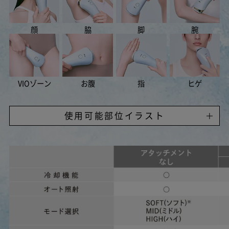
顔
脇
脚
腕
VIOゾーン
お腹
指
ヒゲ
使用可能部位イラスト