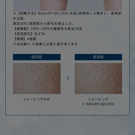
が必要となる場合がございます。
※別ウインドウが開きます
※分割回数を60回にした場合の例です。分割
※【試験方法】ReFa EPI GO COOLを週1回使用した場合と、使用前
回数はお客様にてご選択いただけます。
を比較。
測定日の1週間前から除毛を禁止した。
【被験者】20代〜50代の健康的な男女28名
【測定部位】左すね
【期間】4週間
※自社調べ ※効果には個人差があります
使用前
使用後
シェービングのみ
シェービング
＋ ReFa EPI GO COOL