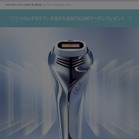
HOME
BEAUTY
ReFa
全商品一覧
光美容器・シェーバー
リファエピ ゴー クール
『リファのムダ毛ケア』お友だち追加で¥2,000クーポンプレゼント