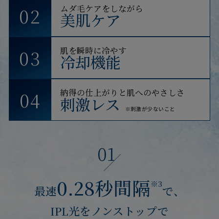
ムダ毛ケアをしながら
02
美肌ケア
肌を瞬時に冷やす
03
冷却機能
納得の仕上がりと肌へのやさしさ
04
刺激レス
※刺激が少ないこと
0.28秒間隔
※3
最速
で、
IPL光をノンストップで
お申し込みの