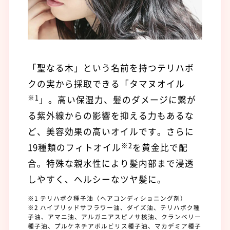
「聖なる木」という名前を持つテリハボ
クの実から採取できる「タマヌオイル
※1
」。高い保湿力、髪のダメージに繋が
る紫外線からの影響を抑える力もあるな
ど、美容効果の高いオイルです。さらに
※2
19種類のフィトオイル
を黄金比で配
合。特殊な親水性により髪内部まで浸透
しやすく、ヘルシーなツヤ髪に。
※1 テリハボク種子油（ヘアコンディショニング剤）
※2 ハイブリッドサフラワー油、ダイズ油、テリハボク種
子油、アマニ油、アルガニアスピノサ核油、クランベリー
種子油、プルケネチアボルビリス種子油、マカデミア種子