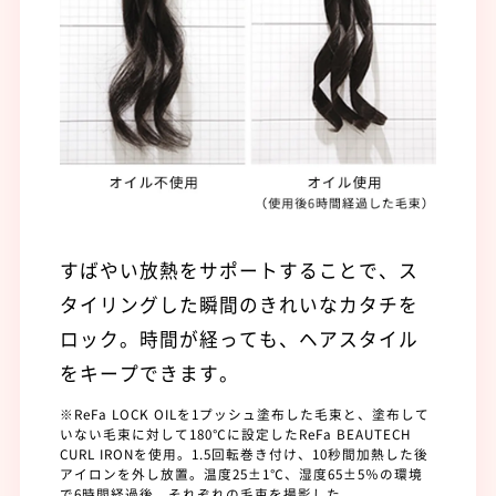
すばやい放熱をサポートすることで、ス
タイリングした瞬間のきれいなカタチを
ロック。時間が経っても、ヘアスタイル
をキープできます。
※ReFa LOCK OILを1プッシュ塗布した毛束と、塗布して
いない毛束に対して180℃に設定したReFa BEAUTECH
CURL IRONを使用。1.5回転巻き付け、10秒間加熱した後
アイロンを外し放置。温度25±1℃、湿度65±5％の環境
で6時間経過後、それぞれの毛束を撮影した。