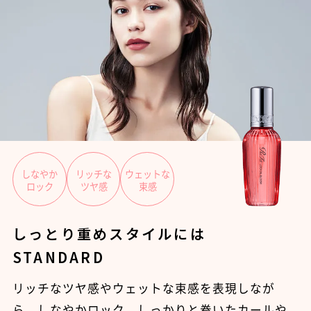
しなやか
リッチな
ウェットな
ロック
ツヤ感
束感
しっとり重めスタイルには
STANDARD
リッチなツヤ感やウェットな束感を表現しなが
ら、しなやかロック。しっかりと巻いたカールや