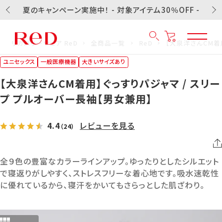
夏のキャンペーン実施中！ - 対象アイテム30％OFF -
リカバリーウェア ReD
全商品一覧
ReD
【大泉洋さんCM着
ユニセックス
一般医療機器
大きいサイズあり
【大泉洋さんCM着用】ぐっすりパジャマ / スリー
プ プルオーバー長袖【男女兼用】
4.4
レビューを見る
（24）
全９色の豊富なカラーラインアップ。ゆったりとしたシルエット
で寝返りがしやすく、ストレスフリーな着心地です。吸水速乾性
に優れているから、寝汗をかいてもさらっとした肌ざわり。