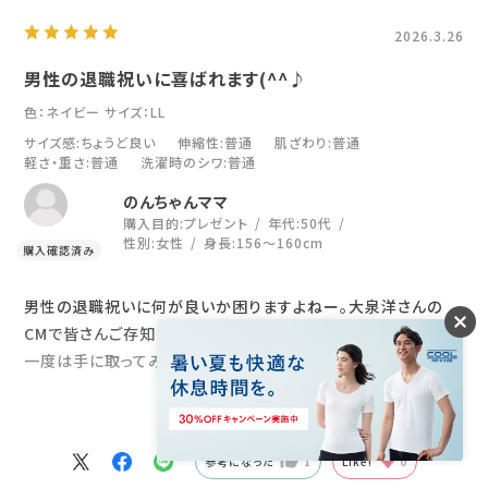
2026.3.26
男性の退職祝いに喜ばれます(^^♪
色：ネイビー
サイズ：LL
サイズ感
:ちょうど良い
伸縮性
:普通
肌ざわり
:普通
軽さ・重さ
:普通
洗濯時のシワ
:普通
のんちゃんママ
購入目的:
プレゼント
年代:
50代
性別:
女性
身長:
156～160cm
男性の退職祝いに何が良いか困りますよねー。大泉洋さんの
CMで皆さんご存知のもの。
一度は手に取ってみたかったけど、自分では・・・。健康志向の高
い方、目上の方にも失礼にならない！素敵な品物です。
続きを読む
実際に、退職祝いと、異動の品物として購入しましました。どち
らの方にも大好評でした！
参考になった
1
Like!
0
「わぁ、気になってた！」「スゴイ、嬉しい、ありがとう！」と。