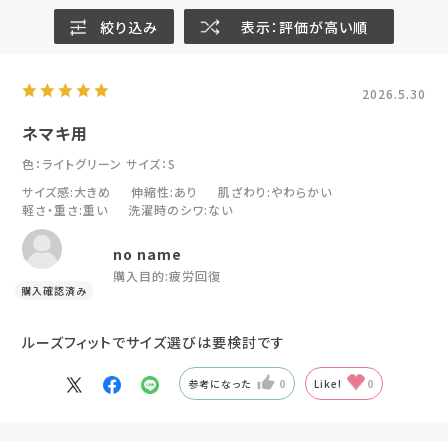
絞り込み
表示：評価が高い順
2026.5.30
ネマキ用
色：ライトグリーン
サイズ：S
サイズ感
:大きめ
伸縮性
:あり
肌ざわり
:やわらかい
軽さ・重さ
:重い
洗濯時のシワ
:ない
no name
購入目的:
疲労回復
ルーズフィットでサイズ選びは要検討です
参考になった
0
Like!
0