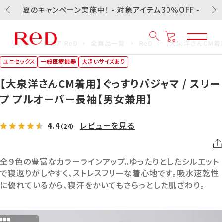
夏のキャンペーン実施中！ - 対象アイテム30％OFF -
リカバリーウェア ReD
全商品一覧
ReD
【大泉洋さんCM着
ユニセックス
一般医療機器
大きいサイズあり
【大泉洋さんCM着用】ぐっすりパジャマ / スリー
プ プルオーバー長袖【男女兼用】
4.4
レビューを見る
（24）
全９色の豊富なカラーラインアップ。ゆったりとしたシルエット
で寝返りがしやすく、ストレスフリーな着心地です。吸水速乾性
に優れているから、寝汗をかいてもさらっとした肌ざわり。