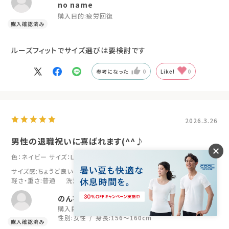
no name
購入目的:
疲労回復
ルーズフィットでサイズ選びは要検討です
参考になった
0
Like!
0
2026.3.26
男性の退職祝いに喜ばれます(^^♪
色：ネイビー
サイズ：LL
サイズ感
:ちょうど良い
伸縮性
:普通
肌ざわり
:普通
軽さ・重さ
:普通
洗濯時のシワ
:普通
のんちゃんママ
購入目的:
プレゼント
年代:
50代
性別:
女性
身長:
156～160cm