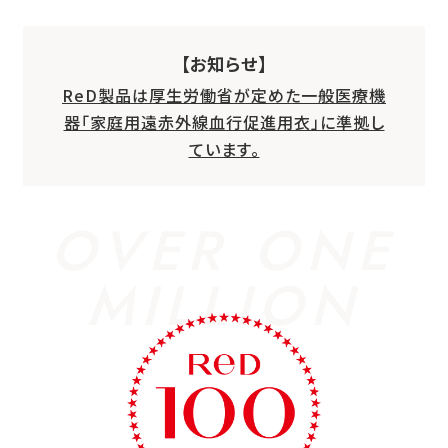
【お知らせ】
ReD製品は厚生労働省が定めた一般医療機
器「家庭用遠赤外線血行促進用衣」に準拠し
ています。
OVER ONE
MILLION