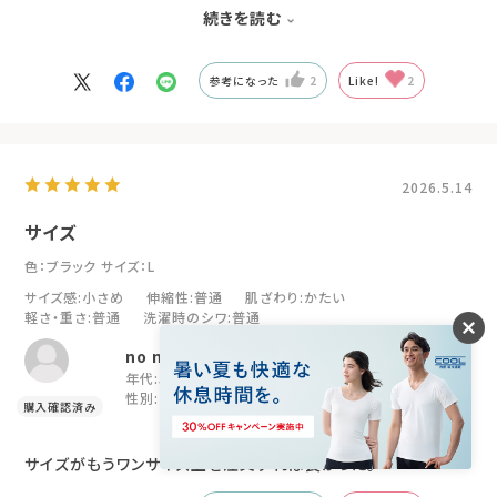
他のリカバリーウェアはフワッとしてるものが多い中で、キュッと
続きを読む
支えてくれてじんわり暖かいとの事でした！
参考になった
2
Like!
2
2026.5.14
サイズ
色：ブラック
サイズ：L
サイズ感
:小さめ
伸縮性
:普通
肌ざわり
:かたい
軽さ・重さ
:普通
洗濯時のシワ
:普通
no name
年代:
50代
購入目的:
肩コリ改善
性別:
女性
身長:
166～170cm
サイズがもうワンサイズ上を注文すれば良かった。