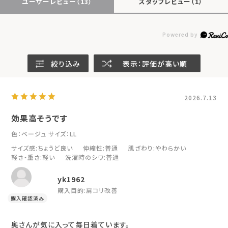
ユーザーレビュー
（13）
スタッフレビュー
（1）
絞り込み
表示：評価が高い順
2026.7.13
効果高そうです
色：ベージュ
サイズ：LL
サイズ感
:ちょうど良い
伸縮性
:普通
肌ざわり
:やわらかい
軽さ・重さ
:軽い
洗濯時のシワ
:普通
yk1962
購入目的:
肩コリ改善
奥さんが気に入って毎日着ています。