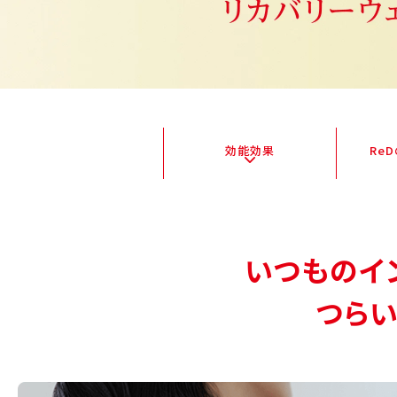
効能効果
Re
いつものイ
つら