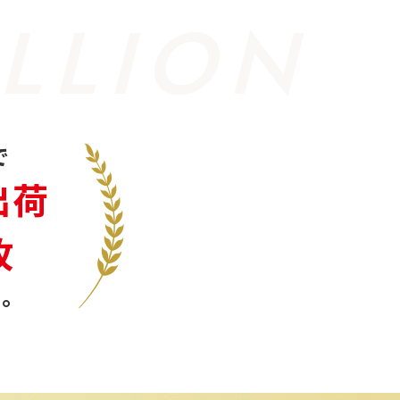
LLION
で
出荷
枚
。