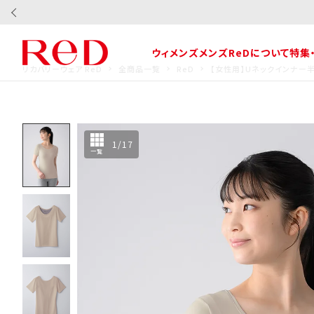
ウィメンズ
メンズ
ReDについて
特集
リカバリーウェア ReD
全商品一覧
ReD
【女性用】Uネックインナー半
1
/
17
一覧