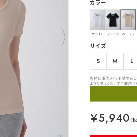
カラー
ホワイト
ブラック
ベージュ
サイズ
S
M
L
お体に沿うフィット感のある
よりリラックスしてご着用さ
￥5,940