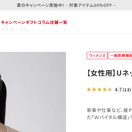
夏のキャンペーン実施中！ - 対象アイテム30％OFF -
・キャンペーン
ギフト
コラム
店舗一覧
袖 肩・腰コリ改善
ウィメンズ
一般医療機
【女性用】Uネ
4.7
（13）
家事や仕事など、疲
た「Ｗバイタル構造」