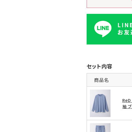
セット内容
商品名
Re
袖 ブ