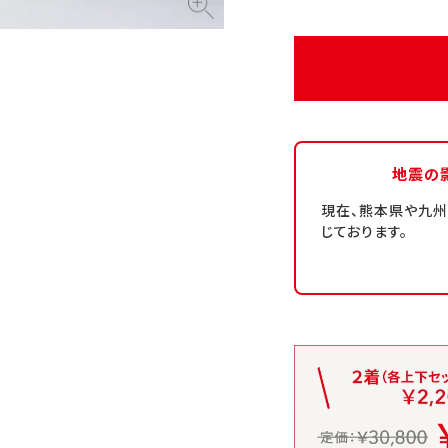
地震の
現在、熊本県や九
じております。