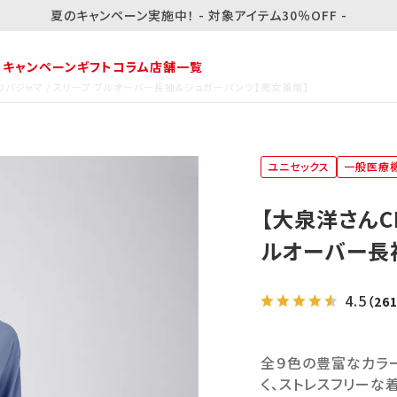
夏のキャンペーン実施中！ - 対象アイテム30％OFF -
・キャンペーン
ギフト
コラム
店舗一覧
りパジャマ / スリープ プルオーバー長袖&ジョガーパンツ【男女兼用】
ユニセックス
一般医療
【大泉洋さんC
ルオーバー長
4.5
（26
全９色の豊富なカラー
く、ストレスフリーな