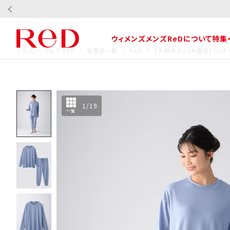
ウィメンズ
メンズ
ReDについて
特集
リカバリーウェア ReD
全商品一覧
ReD
【大泉洋さんCM着用】ぐっす
1
/
19
一覧