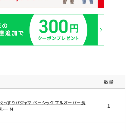
数量
D ぐっすりパジャマ ベーシック プルオーバー長
1
ルー M