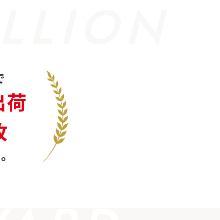
LLION
で
出荷
枚
。