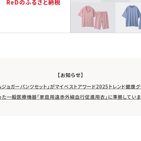
【お知らせ】
&ジョガーパンツセット」がマイベストアワード2025トレンド健康
めた一般医療機器「家庭用遠赤外線血行促進用衣」に準拠していま