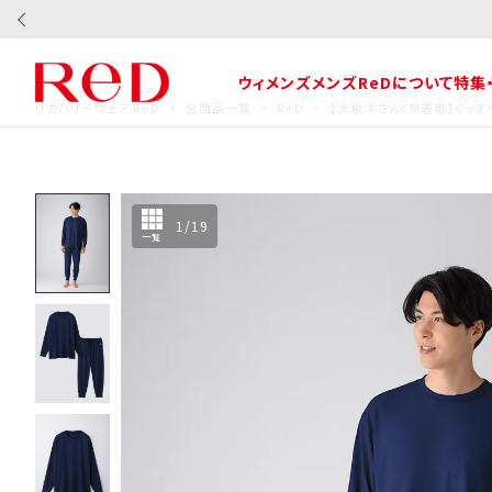
ウィメンズ
メンズ
ReDについて
特集
リカバリーウェア ReD
全商品一覧
ReD
【大泉洋さんCM着用】ぐっす
1
/
19
一覧