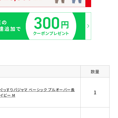
数量
D ぐっすりパジャマ ベーシック プルオーバー長
1
ネイビー M