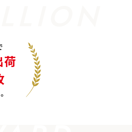
LLION
で
出荷
枚
。