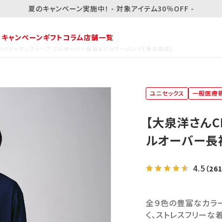
夏のキャンペーン実施中！ - 対象アイテム30％OFF -
・キャンペーン
ギフト
コラム
店舗一覧
りパジャマ / スリープ プルオーバー長袖&ジョガーパンツ【男女兼用】
ユニセックス
一般医療
【大泉洋さんC
ルオーバー長
4.5
（26
全９色の豊富なカラー
く、ストレスフリーな