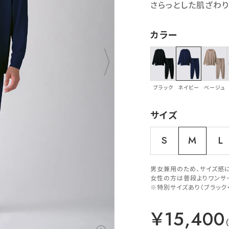
さらっとした肌ざわり
カラー
ブラック
ネイビー
ベージュ
サイズ
S
M
L
男女兼用のため、サイズ感
女性の方は普段よりワンサ
※特別サイズあり（ブラック
￥15,400