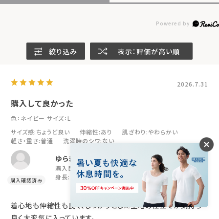
絞り込み
表示：評価が高い順
2026.7.31
購入して良かった
色：ネイビー
サイズ：L
サイズ感
:ちょうど良い
伸縮性
:あり
肌ざわり
:やわらかい
軽さ・重さ
:普通
洗濯時のシワ
:ない
ゆらまお
購入目的:
疲労回復
年代:
50代
性別:
男性
身長:
166～170cm
着心地も伸縮性も良く、しっかりとした生地の仕立てが気持ち
良く大変気に入っています。