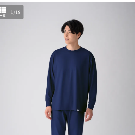
1
/
19
一覧