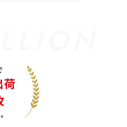
LLION
で
出荷
枚
。