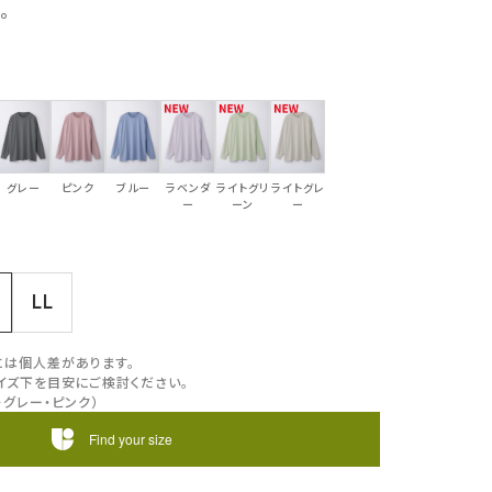
。
グレー
ピンク
ブルー
ラベンダ
ライトグリ
ライトグレ
ー
ーン
ー
LL
には個人差があります。
イズ下を目安にご検討ください。
・グレー・ピンク）
Find your size