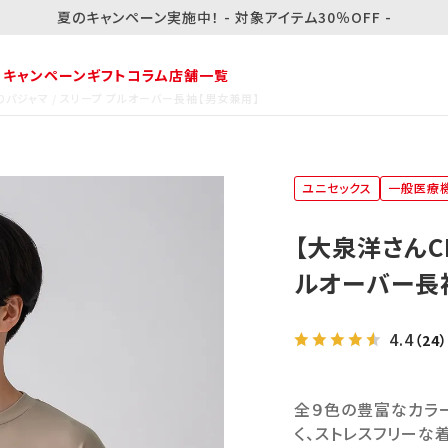
夏のキャンペーン実施中！ - 対象アイテム30％OFF -
・キャンペーン
ギフト
コラム
店舗一覧
りパジャマ / スリープ プルオーバー長袖【男女兼用】
ユニセックス
一般医療
【大泉洋さんC
ルオーバー長
4.4
（24）
全９色の豊富なカラー
く、ストレスフリーな