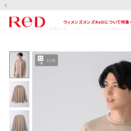
ウィメンズ
メンズ
ReDについて
特集
リカバリーウェア ReD
全商品一覧
ReD
【大泉洋さんCM着用】ぐっす
1
/
16
一覧