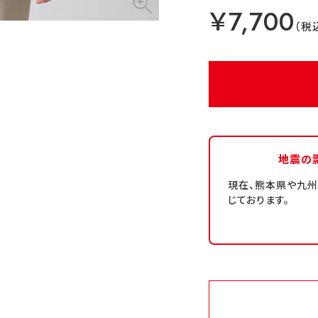
￥7,700
地震の
現在、熊本県や九
じております。