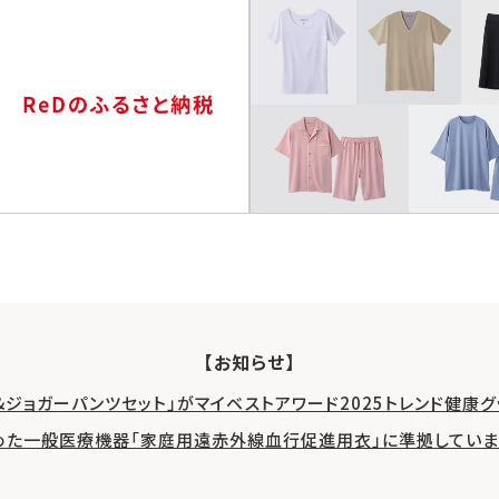
【お知らせ】
&ジョガーパンツセット」がマイベストアワード2025トレンド健康
めた一般医療機器「家庭用遠赤外線血行促進用衣」に準拠していま