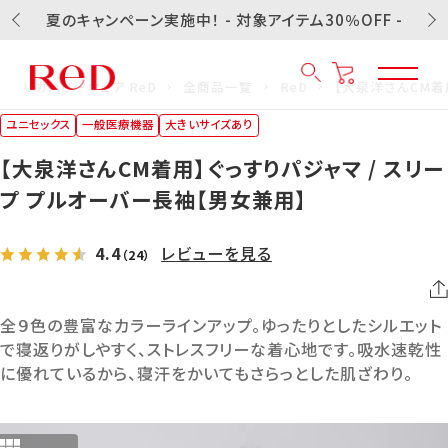
夏のキャンペーン実施中！ - 対象アイテム30％OFF -
リカバリーウェア ReD
全商品一覧
ReD
【大泉洋さんCM着
ユニセックス
一般医療機器
大きいサイズあり
【大泉洋さんCM着用】ぐっすりパジャマ / スリー
プ プルオーバー長袖【男女兼用】
4.4
レビューを見る
（24）
全９色の豊富なカラーラインアップ。ゆったりとしたシルエット
で寝返りがしやすく、ストレスフリーな着心地です。吸水速乾性
に優れているから、寝汗をかいてもさらっとした肌ざわり。