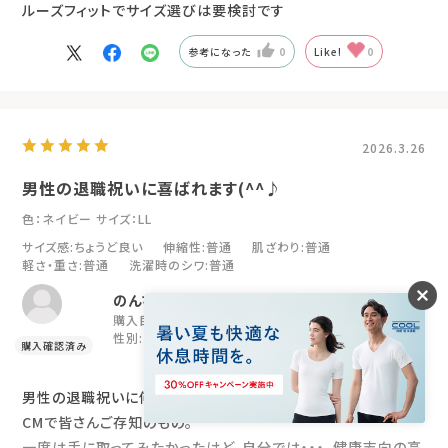
ルーズフィットでサイズ選びは要検討です
参考になった
0
Like!
0
2026.3.26
男性の退職祝いに喜ばれます(^^♪
色：ネイビー
サイズ：LL
サイズ感
:ちょうど良い
伸縮性
:普通
肌ざわり
:普通
軽さ・重さ
:普通
洗濯時のシワ
:普通
のんちゃんママ
購入目的:
プレゼント
年代:
50代
性別:
女性
身長:
156～160cm
男性の退職祝いに何が良いか困りますよねー。大泉洋さんの
CMで皆さんご存知のもの。
一度は手に取ってみたかったけど、自分では・・・。健康志向の高