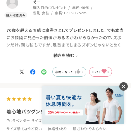
ぐー
購入目的:
プレゼント
年代:
40代
性別:
女性
身長:
171～175cm
70歳を超える両親に寝巻きとしてプレゼントしました。でも本当
にお値段に見合った価値があるのかわからなかったので、ズボ
ンだけ。親も私もですが、足首までしまるズボンじゃないとめく
れて足がつってしまうので、1年中長ズボンです。プレゼントして
続きを読む
いつもなら一度洗ってから使うのに渡したその日から使い始め
て、すぐに気に入ってくれました。は着心地もいいし寝返りも楽
参考になった
0
Like!
0
だと。なので、追加で上着も買おうとしたら気に入り過ぎて数日
後には自分たちで買ってました！
2026.7.25
着心地バツグン！
色：ラベンダー
サイズ：S
サイズ感
:ちょうど良い
伸縮性
:あり
肌ざわり
:やわらかい