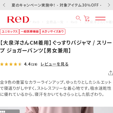
夏のキャンペーン実施中！ - 対象アイテム30％OFF -
リカバリーウェア ReD
全商品一覧
ReD
【大泉洋さんCM着
ユニセックス
一般医療機器
大きいサイズあり
【大泉洋さんCM着用】ぐっすりパジャマ / スリー
プ ジョガーパンツ【男女兼用】
4.4
レビューを見る
（19）
全９色の豊富なカラーラインアップ。ゆったりとしたシルエット
で寝返りがしやすく、ストレスフリーな着心地です。吸水速乾性
に優れているから、寝汗をかいてもさらっとした肌ざわり。