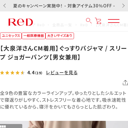
夏のキャンペーン実施中！ - 対象アイテム30％OFF -
リカバリーウェア ReD
全商品一覧
ReD
【大泉洋さんCM着
ユニセックス
一般医療機器
大きいサイズあり
【大泉洋さんCM着用】ぐっすりパジャマ / スリー
プ ジョガーパンツ【男女兼用】
4.4
レビューを見る
（19）
全９色の豊富なカラーラインアップ。ゆったりとしたシルエット
で寝返りがしやすく、ストレスフリーな着心地です。吸水速乾性
に優れているから、寝汗をかいてもさらっとした肌ざわり。