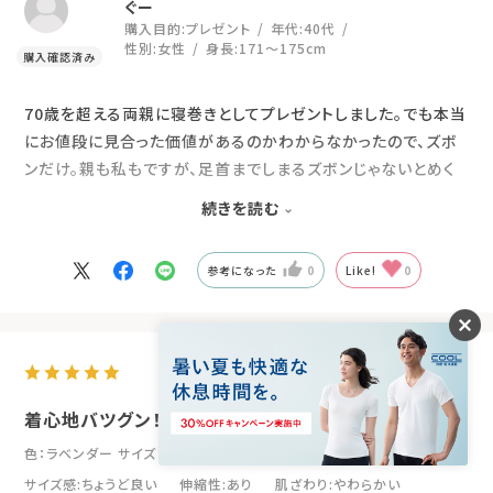
ぐー
購入目的:
プレゼント
年代:
40代
性別:
女性
身長:
171～175cm
70歳を超える両親に寝巻きとしてプレゼントしました。でも本当
にお値段に見合った価値があるのかわからなかったので、ズボ
ンだけ。親も私もですが、足首までしまるズボンじゃないとめく
れて足がつってしまうので、1年中長ズボンです。プレゼントして
続きを読む
いつもなら一度洗ってから使うのに渡したその日から使い始め
て、すぐに気に入ってくれました。は着心地もいいし寝返りも楽
参考になった
0
Like!
0
だと。なので、追加で上着も買おうとしたら気に入り過ぎて数日
後には自分たちで買ってました！
2026.7.25
着心地バツグン！
色：ラベンダー
サイズ：S
サイズ感
:ちょうど良い
伸縮性
:あり
肌ざわり
:やわらかい