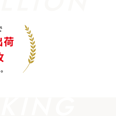
LLION
で
出荷
枚
。
KING