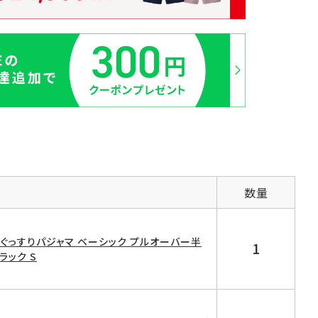
数量
D ぐっすりパジャマ ベーシック プルオーバー半
1
ラック S