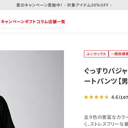
夏のキャンペーン実施中！ - 対象アイテム30％OFF -
・キャンペーン
ギフト
コラム
店舗一覧
プ プルオーバー半袖&ショートパンツ【男女兼用】
ユニセックス
一般医療
ぐっすりパジャ
ートパンツ【
4.6
（10
全９色の豊富なカラー
く、ストレスフリーな