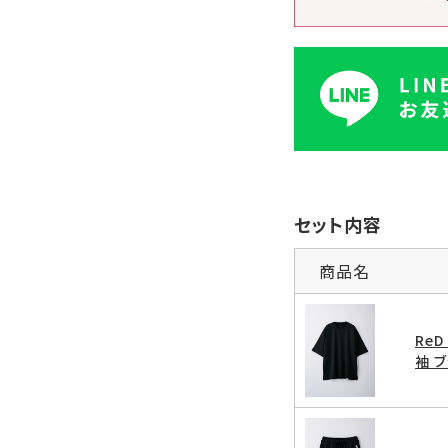
セット内容
商品名
Re
袖 ブ