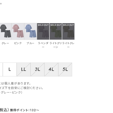
。
グレー
ピンク
ブルー
ラベンダ
ライトグリ
ライトグレ
ー
ーン
ー
L
LL
3L
4L
5L
には個人差があります。
イズ下を目安にご検討ください。
・グレー・ピンク）
132