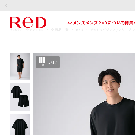
ウィメンズ
メンズ
ReDについて
特集
リカバリーウェア ReD
全商品一覧
ReD
ぐっすりパジャマ / スリー
1
/
17
一覧