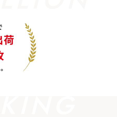
で
出荷
枚
。
KING