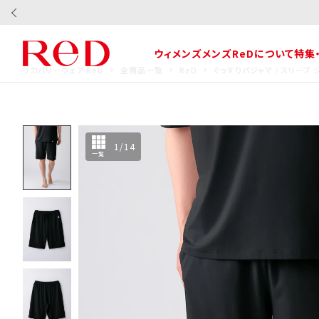
ウィメンズ
メンズ
ReDについて
特集
リカバリーウェア ReD
全商品一覧
ReD
ぐっすりパジャマ / スリープ
1
/
14
一覧