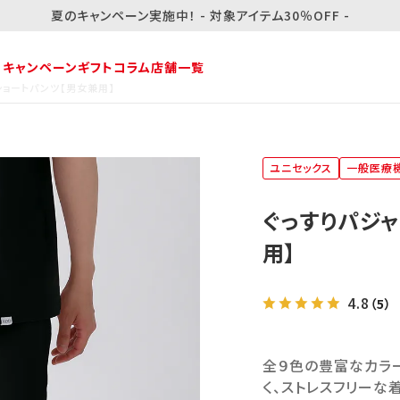
夏のキャンペーン実施中！ - 対象アイテム30％OFF -
・キャンペーン
ギフト
コラム
店舗一覧
 ショートパンツ【男女兼用】
ユニセックス
一般医療
ぐっすりパジャ
用】
4.8
（5）
全９色の豊富なカラー
く、ストレスフリーな