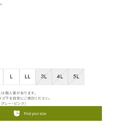
。
L
LL
3L
4L
5L
には個人差があります。
イズ下を目安にご検討ください。
・グレー・ピンク）
Find your size