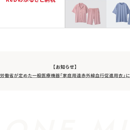
【お知らせ】
生労働省が定めた一般医療機器「家庭用遠赤外線血行促進用衣」に
 ONE MI