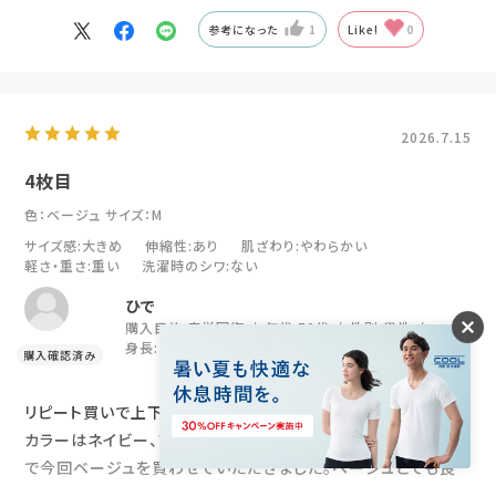
参考になった
1
Like!
0
2026.7.15
4枚目
色：ベージュ
サイズ：M
サイズ感
:大きめ
伸縮性
:あり
肌ざわり
:やわらかい
軽さ・重さ
:重い
洗濯時のシワ
:ない
ひで
購入目的:
疲労回復
年代:
50代
性別:
男性
身長:
171～175cm
リピート買いで上下4セット目でーす。
カラーはネイビー、ブラック、ブルー
で今回ベージュを買わせていただきました。ベージュとても良
いでーす