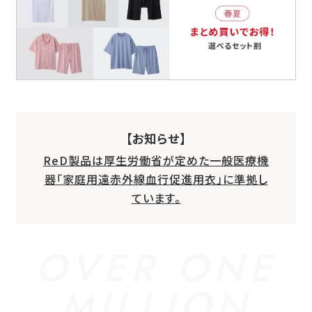
【お知らせ】
ReD製品は厚生労働省が定めた一般医療機
器「家庭用遠赤外線血行促進用衣」に準拠し
ています。
OVER ONE
MILLION