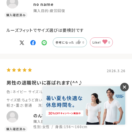
no name
購入目的:
疲労回復
ルーズフィットでサイズ選びは要検討です
参考になった
0
Like!
0
2026.3.26
男性の退職祝いに喜ばれます(^^♪
色：ネイビー
サイズ：LL
サイズ感
:ちょうど良い
伸縮性
:普通
肌ざわり
:普通
軽さ・重さ
:普通
洗濯時のシワ
:普通
のんちゃんママ
購入目的:
プレゼント
年代:
50代
性別:
女性
身長:
156～160cm