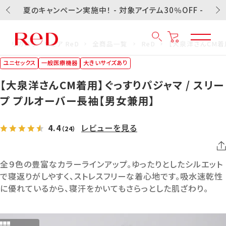
夏のキャンペーン実施中！ - 対象アイテム30％OFF -
リカバリーウェア ReD
全商品一覧
ReD
【大泉洋さんCM着
ユニセックス
一般医療機器
大きいサイズあり
【大泉洋さんCM着用】ぐっすりパジャマ / スリー
プ プルオーバー長袖【男女兼用】
4.4
レビューを見る
（24）
全９色の豊富なカラーラインアップ。ゆったりとしたシルエット
で寝返りがしやすく、ストレスフリーな着心地です。吸水速乾性
に優れているから、寝汗をかいてもさらっとした肌ざわり。