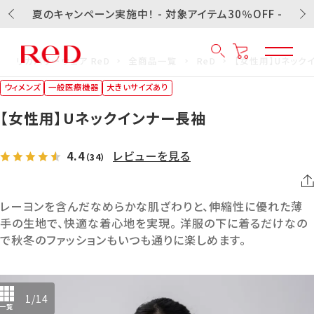
夏のキャンペーン実施中！ - 対象アイテム30％OFF -
リカバリーウェア ReD
全商品一覧
ReD
【女性用】Uネック
ウィメンズ
一般医療機器
大きいサイズあり
【女性用】Uネックインナー長袖
4.4
レビューを見る
（34）
レーヨンを含んだなめらかな肌ざわりと、伸縮性に優れた薄
手の生地で、快適な着心地を実現。 洋服の下に着るだけなの
で秋冬のファッションもいつも通りに楽しめます。
1
/
14
一覧