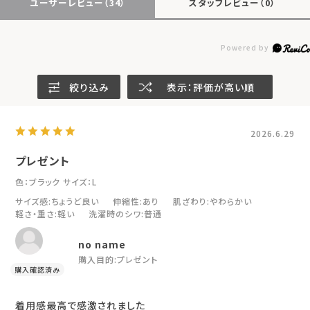
ユーザーレビュー
（34）
スタッフレビュー
（0）
絞り込み
表示：評価が高い順
2026.6.29
プレゼント
色：ブラック
サイズ：L
サイズ感
:ちょうど良い
伸縮性
:あり
肌ざわり
:やわらかい
軽さ・重さ
:軽い
洗濯時のシワ
:普通
no name
購入目的:
プレゼント
着用感最高で感激されました