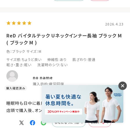
2026.4.23
ReD バイタルテック Uネックインナー長袖 ブラック M
( ブラック M )
色：ブラック
サイズ：M
サイズ感
:ちょうど良い
伸縮性
:あり
肌ざわり
:普通
軽さ・重さ
:軽い
洗濯時のシワ
:ない
no name
購入目的:
疲労回復
睡眠時も日中に着用しても、とても快適です、
店頭で購入後、オンラインで追加購入致しました
参考になった
0
Like!
0