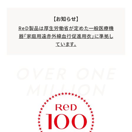
【お知らせ】
ReD製品は厚生労働省が定めた一般医療機
器「家庭用遠赤外線血行促進用衣」に準拠し
ています。
OVER ONE
MILLION