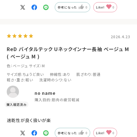
参考になった
0
Like!
0
2026.4.23
ReD バイタルテック Uネックインナー長袖 ベージュ M
( ベージュ M )
色：ベージュ
サイズ：M
サイズ感
:ちょうど良い
伸縮性
:あり
肌ざわり
:普通
軽さ・重さ
:軽い
洗濯時のシワ
:ない
no name
購入目的:
筋肉の疲労軽減
速乾性が良く扱いが楽
参考になった
0
Like!
0