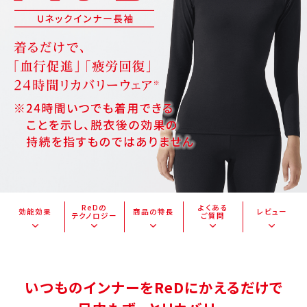
ReDの
よくある
効能効果
商品の特長
レビュー
テクノロジー
ご質問
いつものインナーをReDにかえるだけで