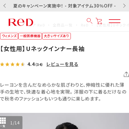
夏のキャンペーン実施中！ - 対象アイテム30％OFF -
リカバリーウェア ReD
全商品一覧
ReD
【女性用】Uネック
ウィメンズ
一般医療機器
大きいサイズあり
【女性用】Uネックインナー長袖
4.4
レビューを見る
（34）
レーヨンを含んだなめらかな肌ざわりと、伸縮性に優れた薄
手の生地で、快適な着心地を実現。 洋服の下に着るだけなの
で秋冬のファッションもいつも通りに楽しめます。
1
/
14
一覧