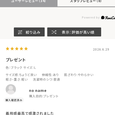
ユーザーレビュー
（34）
スタッフレビュー
（0）
絞り込み
表示：評価が高い順
2026.6.29
プレゼント
色：ブラック
サイズ：L
サイズ感
:ちょうど良い
伸縮性
:あり
肌ざわり
:やわらかい
軽さ・重さ
:軽い
洗濯時のシワ
:普通
no name
購入目的:
プレゼント
着用感最高で感激されました