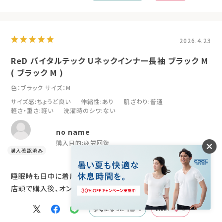
2026.4.23
ReD バイタルテック Uネックインナー長袖 ブラック M
( ブラック M )
色：ブラック
サイズ：M
サイズ感
:ちょうど良い
伸縮性
:あり
肌ざわり
:普通
軽さ・重さ
:軽い
洗濯時のシワ
:ない
no name
購入目的:
疲労回復
睡眠時も日中に着用しても、とても快適です、
店頭で購入後、オンラインで追加購入致しました
参考になった
0
Like!
0