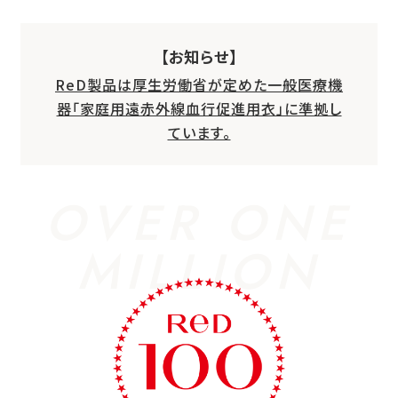
【お知らせ】
ReD製品は厚生労働省が定めた一般医療機
器「家庭用遠赤外線血行促進用衣」に準拠し
ています。
OVER ONE
MILLION