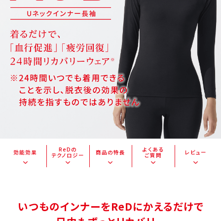
ReDの
よくある
効能効果
商品の特長
レビュー
テクノロジー
ご質問
いつものインナーをReDにかえるだけで