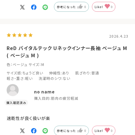
参考になった
0
Like!
0
2026.4.23
ReD バイタルテック Uネックインナー長袖 ベージュ M
( ベージュ M )
色：ベージュ
サイズ：M
サイズ感
:ちょうど良い
伸縮性
:あり
肌ざわり
:普通
軽さ・重さ
:軽い
洗濯時のシワ
:ない
no name
購入目的:
筋肉の疲労軽減
速乾性が良く扱いが楽
参考になった
0
Like!
0